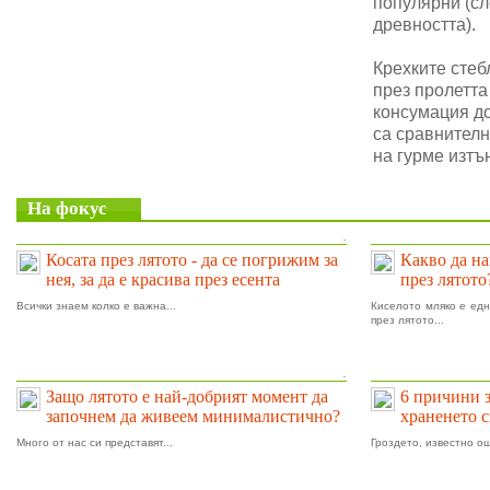
популярни (сл
древността).
Крехките стеб
през пролетта
консумация до
са сравнителн
на гурме изтъ
На фокус
.
Косата през лятото - да се погрижим за
Какво да на
нея, за да е красива през есента
през лятото
Всички знаем колко е важна...
Киселото мляко е едн
през лятото...
.
Защо лятото е най-добрият момент да
6 причини 
започнем да живеем минималистично?
храненето 
Много от нас си представят...
Гроздето, известно ощ