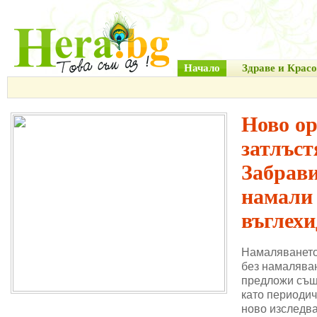
Начало
Здраве и Красо
Ново о
затлъст
Забрави
намали
въглехи
Намаляването
без намаляван
предложи същ
като периодич
ново изследва