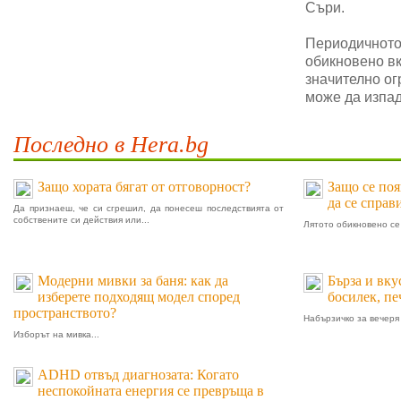
Съри.
Периодичното 
обикновено в
значително ог
може да изпад
Последно в Hera.bg
Защо хората бягат от отговорност?
Защо се поя
да се справ
Да признаеш, че си сгрешил, да понесеш последствията от
собствените си действия или...
Лятото обикновено се 
Модерни мивки за баня: как да
Бърза и вку
изберете подходящ модел според
босилек, п
пространството?
Набързичко за вечеря 
Изборът на мивка...
ADHD отвъд диагнозата: Когато
неспокойната енергия се превръща в