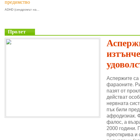
предимство
ADHD (синдромът на...
Пролет
Аспержи
изтънч
удоволс
Аспержите са
фараоните. Ри
пазят от прок
действат особ
нервната сис
пък били пре
афродизиак. 
фалос, а възр
2000 години. 
преоткрива и 