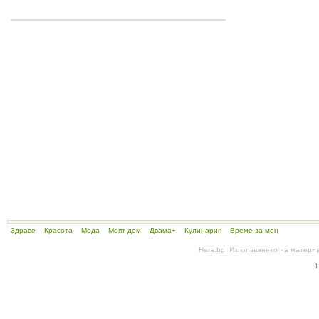
Здраве
Красота
Мода
Моят дом
Двама+
Кулинария
Време за мен
Hera.bg. Използването на матери