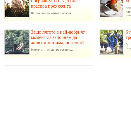
погрижим за нея, за да е
ки
красива през есента
Ки
ха
Всички знаем колко е важна...
лят
.
Защо лятото е най-добрият
6 
момент да започнем да
гр
живеем минималистично?
Гро
бог
Много от нас си представят...