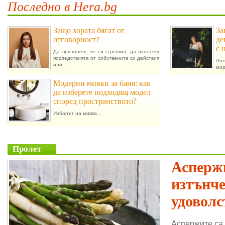
Последно в Hera.bg
Защо хората бягат от
За
отговорност?
де
с 
Да признаеш, че си сгрешил, да понесеш
последствията от собствените си действия
Лят
или...
мор
Модерни мивки за баня: как
да изберете подходящ модел
според пространството?
Изборът на мивка...
Пролет
Аспержи
изтънч
удоволс
Аспержите са