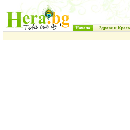
Начало
Здраве и Красо