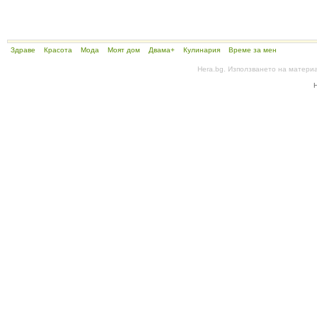
Здраве
Красота
Мода
Моят дом
Двама+
Кулинария
Време за мен
Hera.bg. Използването на матери