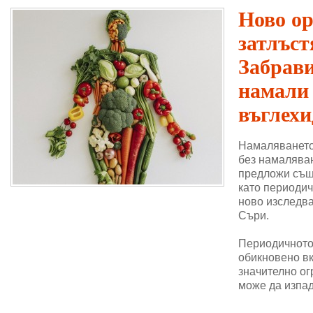
Ново о
затлъст
Забрави
намали
въглехи
Намаляването
без намаляван
предложи същ
като периодич
ново изследва
Съри.
Периодичното 
обикновено в
значително ог
може да изпад