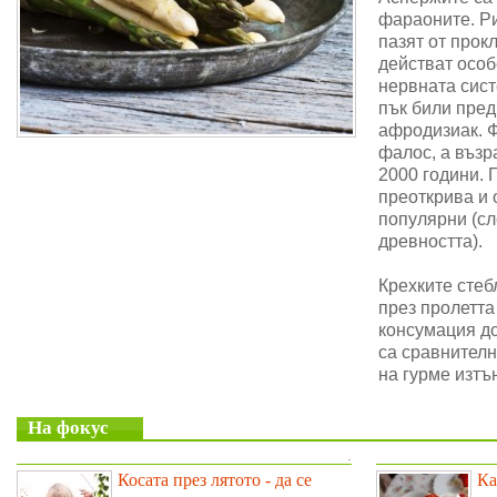
фараоните. Ри
пазят от прок
действат особ
нервната сис
пък били пре
афродизиак. 
фалос, а възр
2000 години. 
преоткрива и 
популярни (сл
древността).
Крехките стеб
през пролетта
консумация до
са сравнителн
на гурме изтъ
На фокус
.
Косата през лятото - да се
Ка