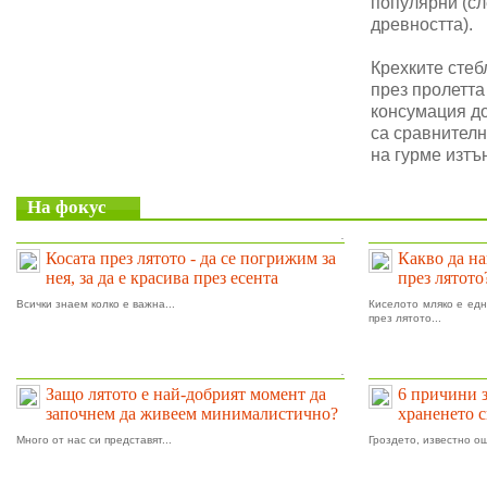
популярни (сл
древността).
Крехките стеб
през пролетта
консумация до
са сравнителн
на гурме изтъ
На фокус
.
Косата през лятото - да се погрижим за
Какво да на
нея, за да е красива през есента
през лятото
Всички знаем колко е важна...
Киселото мляко е едн
през лятото...
.
Защо лятото е най-добрият момент да
6 причини 
започнем да живеем минималистично?
храненето 
Много от нас си представят...
Гроздето, известно ощ