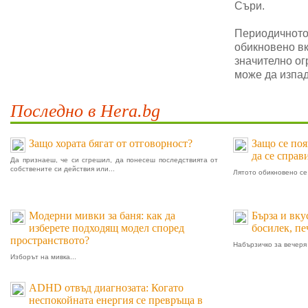
Съри.
Периодичното 
обикновено в
значително ог
може да изпад
Последно в Hera.bg
Защо хората бягат от отговорност?
Защо се поя
да се справ
Да признаеш, че си сгрешил, да понесеш последствията от
собствените си действия или...
Лятото обикновено се 
Модерни мивки за баня: как да
Бърза и вку
изберете подходящ модел според
босилек, п
пространството?
Набързичко за вечеря 
Изборът на мивка...
ADHD отвъд диагнозата: Когато
неспокойната енергия се превръща в