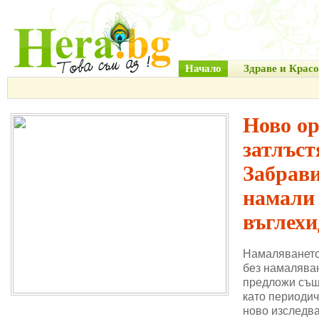
Начало
Здраве и Красо
Ново о
затлъст
Забрави
намали
въглехи
Намаляването
без намаляван
предложи същ
като периодич
ново изследва