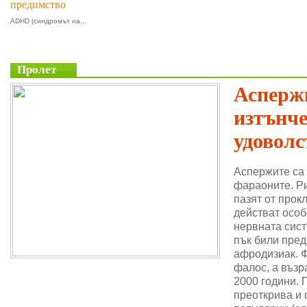
предимство
ADHD (синдромът на...
Пролет
Аспержи
изтънч
удоволс
Аспержите са
фараоните. Ри
пазят от прок
действат особ
нервната сис
пък били пре
афродизиак. 
фалос, а възр
2000 години. 
преоткрива и 