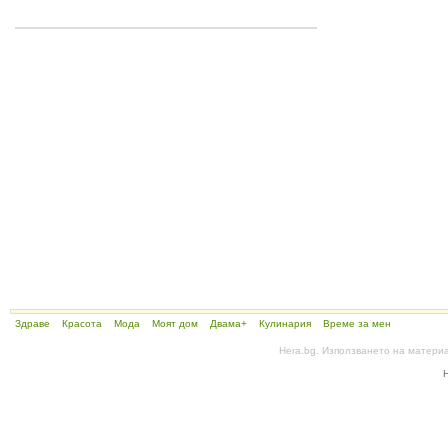
Здраве
Красота
Мода
Моят дом
Двама+
Кулинария
Време за мен
Hera.bg. Използването на матери