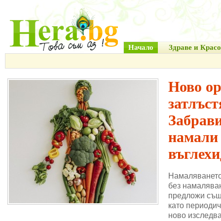
Начало
Здраве и Красо
Ново о
затлъст
Забрави
намали
въглехи
Намаляването
без намаляван
предложи същ
като периодич
ново изследва