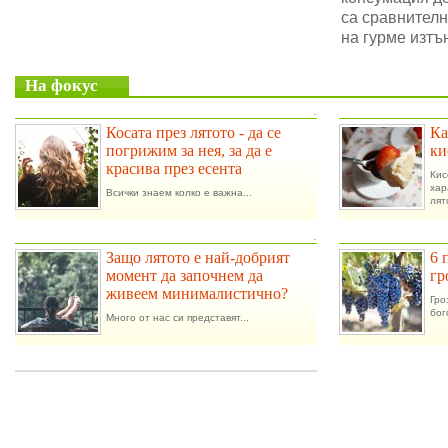
са сравнителн
на гурме изтъ
На фокус
.
Косата през лятото - да се
Ка
погрижим за нея, за да е
ки
красива през есента
Ки
ха
Всички знаем колко е важна...
лят
.
Защо лятото е най-добрият
6 
момент да започнем да
гр
живеем минималистично?
Гро
бог
Много от нас си представят...