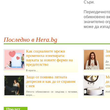
Съри.
Периодичното 
обикновено в
значително ог
може да изпад
Последно в Hera.bg
Как социалните мрежи
За
промениха изневярата:
от
науката за новите форми на
Да 
предателство
пос
или.
В ерата...
Защо се появява лятната
Мо
депресия и как да се справим
да
с нея
сп
Лятото обикновено се свързва с почивки,
Изб
море,...
Пролет