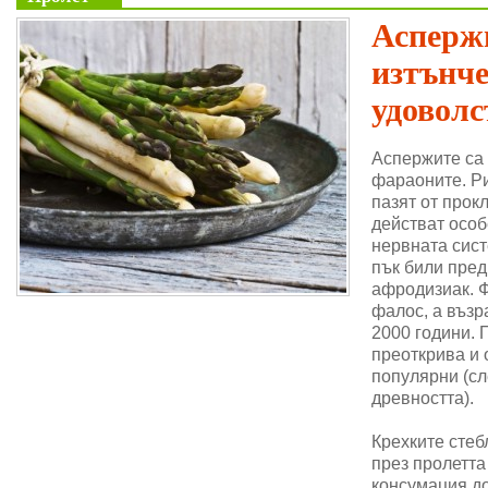
Аспержи
изтънч
удоволс
Аспержите са
фараоните. Ри
пазят от прок
действат особ
нервната сис
пък били пре
афродизиак. 
фалос, а възр
2000 години. 
преоткрива и 
популярни (сл
древността).
Крехките стеб
през пролетта
консумация до