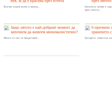
нея, за да е красива през есента
през лятото
Всички знаем колко е важна...
Киселото мляко е едн
през лятото...
.
Защо лятото е най-добрият момент да
6 причини 
започнем да живеем минималистично?
храненето 
Много от нас си представят...
Гроздето, известно ощ