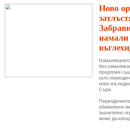
Ново о
затлъст
Забрави
намали
въглехи
Намаляването
без намаляван
предложи същ
като периодич
ново изследва
Съри.
Периодичното 
обикновено в
значително ог
може да изпад