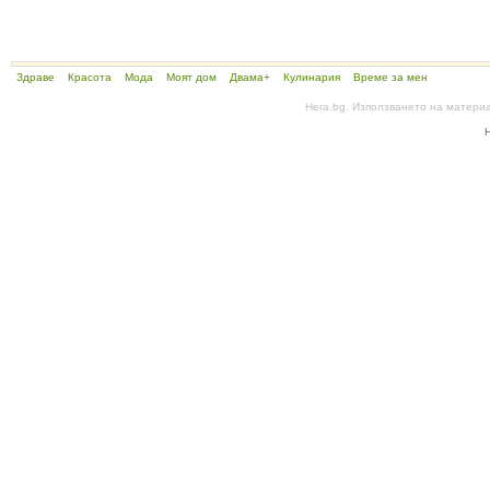
Здраве
Красота
Мода
Моят дом
Двама+
Кулинария
Време за мен
Hera.bg. Използването на матери