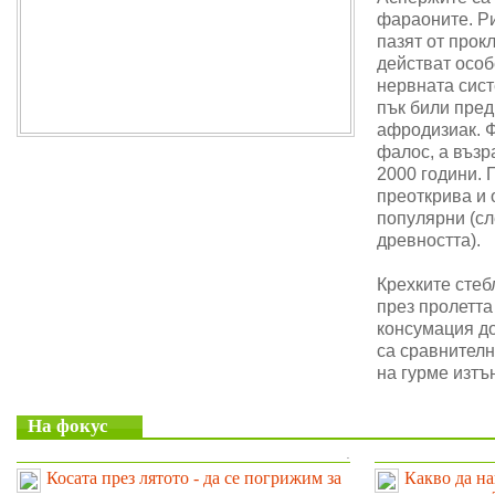
фараоните. Ри
пазят от прок
действат особ
нервната сис
пък били пре
афродизиак. 
фалос, а възр
2000 години. 
преоткрива и 
популярни (сл
древността).
Крехките стеб
през пролетта
консумация до
са сравнителн
на гурме изтъ
На фокус
.
Косата през лятото - да се погрижим за
Какво да на