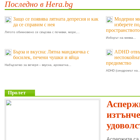
Последно в Hera.bg
Защо се появява лятната депресия и как
Модерни мив
да се справим с нея
изберете п
пространството
Лятото обикновено се свързва с почивки, море,...
Изборът на мивка...
Бърза и вкусна: Лятна манджичка с
ADHD отвъд
босилек, печени чушки и яйца
неспокойнат
предимство
Набързичко за вечеря – вкусна, ароматна...
ADHD (синдромът на..
Пролет
Аспержи
изтънч
удоволс
Аспержите са