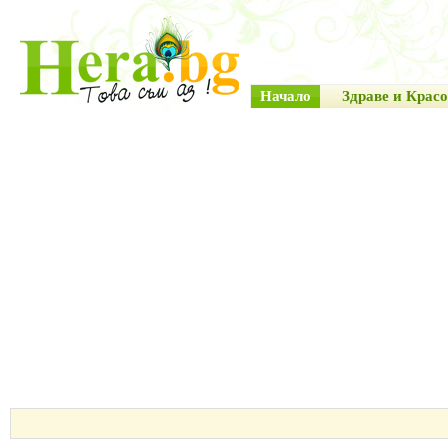
Начало
Здраве и Красо