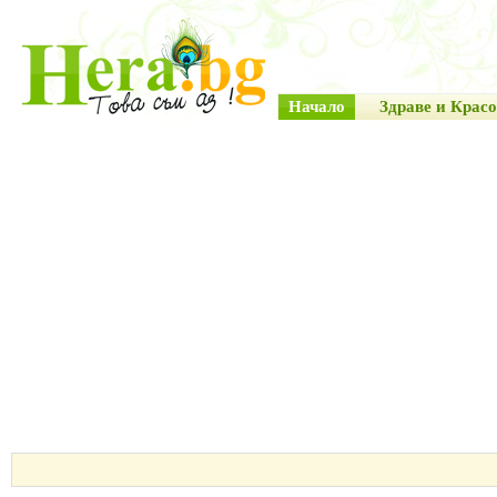
Начало
Здраве и Красо