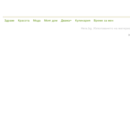
Здраве
Красота
Мода
Моят дом
Двама+
Кулинария
Време за мен
Hera.bg. Използването на матери