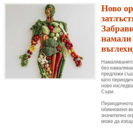
Ново о
затлъст
Забрави
намали
въглехи
Намаляването
без намаляван
предложи същ
като периодич
ново изследва
Съри.
Периодичното 
обикновено в
значително ог
може да изпад