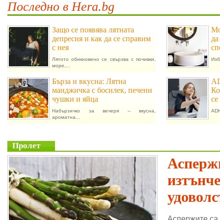
Последно в Hera.bg
Защо се появява лятната
Мо
депресия и как да се справим
да
с нея
сп
Лятото обикновено се свързва с почивки,
Изб
море,...
Бърза и вкусна: Лятна
AD
манджичка с босилек, печени
Ко
чушки и яйца
се
Набързичко за вечеря – вкусна,
ADH
ароматна...
Пролет
Аспержи
изтънч
удоволс
Аспержите са