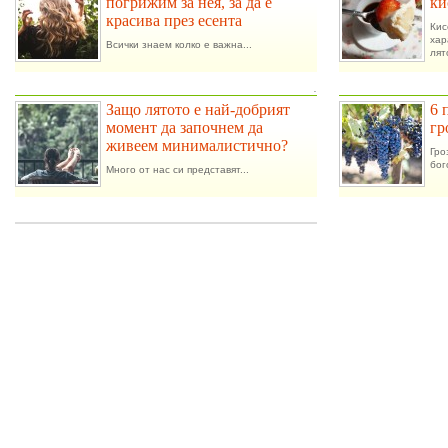
погрижим за нея, за да е
ки
красива през есента
Ки
ха
Всички знаем колко е важна...
лят
.
Защо лятото е най-добрият
6 
момент да започнем да
гр
живеем минималистично?
Гро
бог
Много от нас си представят...