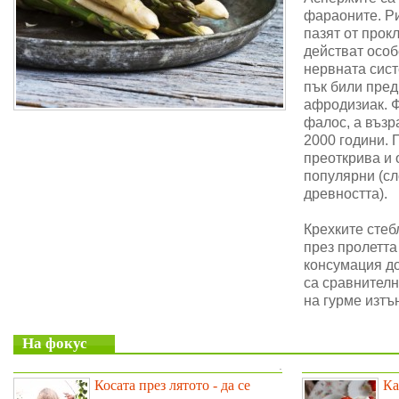
фараоните. Ри
пазят от прок
действат особ
нервната сис
пък били пре
афродизиак. 
фалос, а възр
2000 години. 
преоткрива и 
популярни (сл
древността).
Крехките стеб
през пролетта
консумация до
са сравнителн
на гурме изтъ
На фокус
.
Косата през лятото - да се
Ка