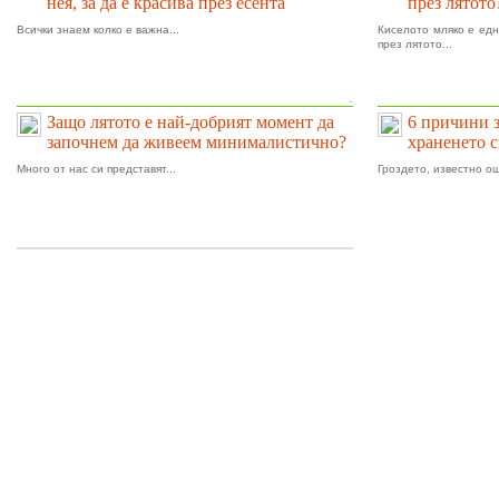
нея, за да е красива през есента
през лятото
Всички знаем колко е важна...
Киселото мляко е едн
през лятото...
.
Защо лятото е най-добрият момент да
6 причини 
започнем да живеем минималистично?
храненето 
Много от нас си представят...
Гроздето, известно ощ