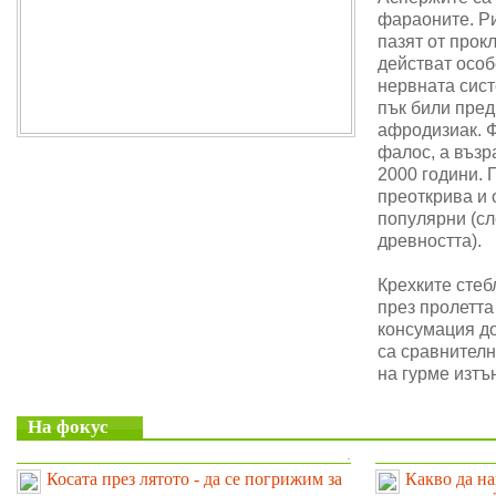
фараоните. Ри
пазят от прок
действат особ
нервната сис
пък били пре
афродизиак. 
фалос, а възр
2000 години. 
преоткрива и 
популярни (сл
древността).
Крехките стеб
през пролетта
консумация до
са сравнителн
на гурме изтъ
На фокус
.
Косата през лятото - да се погрижим за
Какво да на