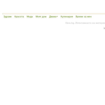
Здраве
Красота
Мода
Моят дом
Двама+
Кулинария
Време за мен
Hera.bg. Използването на матери