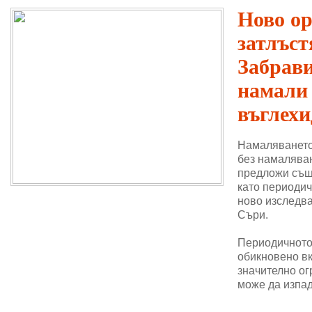
Ново о
затлъст
Забрави
намали
въглехи
Намаляването
без намаляван
предложи същ
като периодич
ново изследва
Съри.
Периодичното 
обикновено в
значително ог
може да изпад