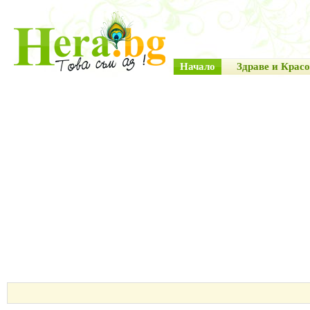
Начало
Здраве и Красо