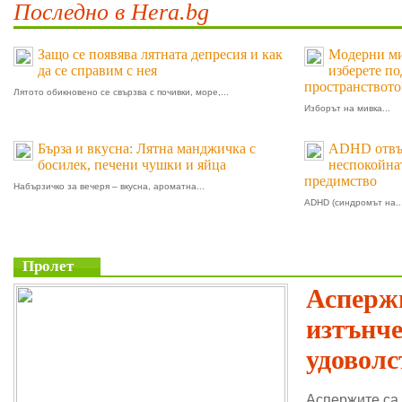
Последно в Hera.bg
Защо се появява лятната депресия и как
Модерни мив
да се справим с нея
изберете п
пространството
Лятото обикновено се свързва с почивки, море,...
Изборът на мивка...
Бърза и вкусна: Лятна манджичка с
ADHD отвъд
босилек, печени чушки и яйца
неспокойнат
предимство
Набързичко за вечеря – вкусна, ароматна...
ADHD (синдромът на..
Пролет
Аспержи
изтънч
удоволс
Аспержите са