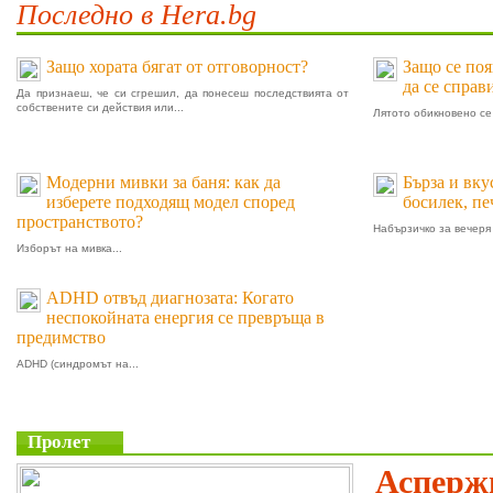
Последно в Hera.bg
Защо хората бягат от отговорност?
Защо се поя
да се справ
Да признаеш, че си сгрешил, да понесеш последствията от
собствените си действия или...
Лятото обикновено се 
Модерни мивки за баня: как да
Бърза и вку
изберете подходящ модел според
босилек, п
пространството?
Набързичко за вечеря 
Изборът на мивка...
ADHD отвъд диагнозата: Когато
неспокойната енергия се превръща в
предимство
ADHD (синдромът на...
Пролет
Аспержи