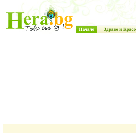
Начало
Здраве и Красо