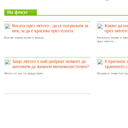
На фокус
.
Косата през лятото - да се погрижим за
Какво да на
нея, за да е красива през есента
през лятото
Всички знаем колко е важна...
Киселото мляко е едн
през лятото...
.
Защо лятото е най-добрият момент да
6 причини 
започнем да живеем минималистично?
храненето 
Много от нас си представят...
Гроздето, известно ощ