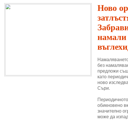
Ново о
затлъст
Забрави
намали
въглехи
Намаляването
без намаляван
предложи същ
като периодич
ново изследва
Съри.
Периодичното 
обикновено в
значително ог
може да изпад