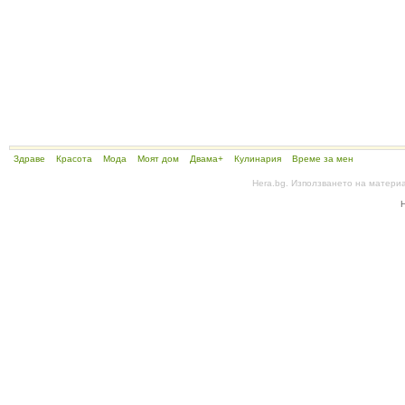
Здраве
Красота
Мода
Моят дом
Двама+
Кулинария
Време за мен
Hera.bg. Използването на матери