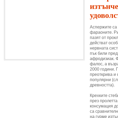
изтънч
удоволс
Аспержите са
фараоните. Ри
пазят от прок
действат особ
нервната сис
пък били пре
афродизиак. 
фалос, а възр
2000 години. 
преоткрива и 
популярни (сл
древността).
Крехките стеб
през пролетта
консумация до
са сравнителн
на гурме изтъ