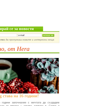
ирай се за новости
няма да пропускаш новите и интересни неща
о, от Hera
g става на 16 години!
 години започнахме с мечтата да създадем
сто за жената – такава, каквато е. Силна и