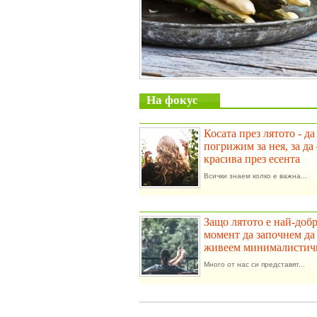
На фокус
Косата през лятото - да
погрижим за нея, за да 
красива през есента
Всички знаем колко е важна...
Защо лятото е най-доб
момент да започнем да
живеем минималистич
Много от нас си представят...