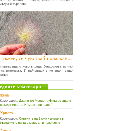
мъдра и търсеща,...
 тъжен, се чувствай поласкан...
и превръща отново в деца. Унищожава всички
 на интелекта. И най-мъдрите не знаят защо.
рсън...
едните коментари
жена
Коментира:
Дафни дю Морие - „Няма връщане
назад в живота. Няма втори шанс”
Христо
Коментира:
Сирените на 2 юни - аларма в
съзнанието ни за размисъл и признание
Алекс