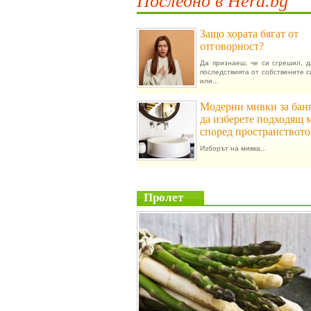
Последно в Hera.bg
Защо хората бягат от
отговорност?
Да признаеш, че си сгрешил, 
последствията от собствените с
или...
Модерни мивки за баня
да изберете подходящ 
според пространството
Изборът на мивка...
Пролет