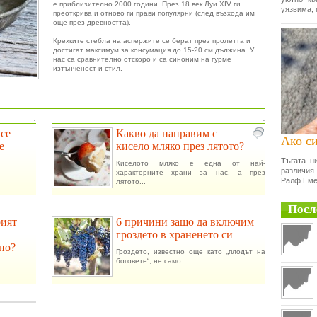
е приблизително 2000 години. През 18 век Луи XIV ги
уязвима, 
преоткрива и отново ги прави популярни (след възхода им
още през древността).
Крехките стебла на аспержите се берат през пролетта и
достигат максимум за консумация до 15-20 см дължина. У
нас са сравнително отскоро и са синоним на гурме
изтънченост и стил.
.
.
 се
Какво да направим с
Ако си
е
кисело мляко през лятото?
Тъгата н
Киселото мляко е една от най-
различия
характерните храни за нас, а през
Ралф Еме
лятото...
Посл
.
.
рият
6 причини защо да включим
гроздето в храненето си
но?
Гроздето, известно още като „плодът на
боговете“, не само...