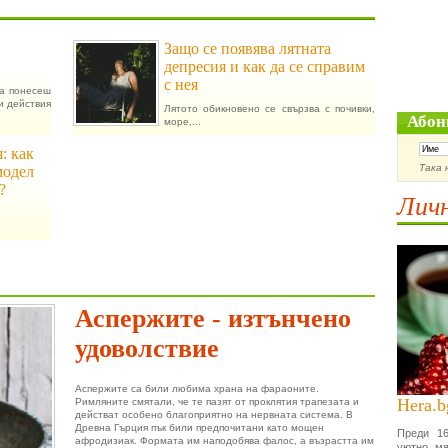
Защо се появява лятната
депресия и как да се справим
с нея
да понесеш
и действия
Лятото обикновено се свързва с почивки,
Абон
море,...
: как
Така 
модел
?
Личн
Аспержите - изтънчено
удоволствие
Аспержите са били любима храна на фараоните.
Hera.b
Римляните смятали, че те пазят от проклятия трапезата и
действат особено благоприятно на нервната система. В
Древна Гърция пък били предпочитани като мощен
Преди 16
афродизиак. Формата им наподобява фалос, а възрастта им
уютно мя