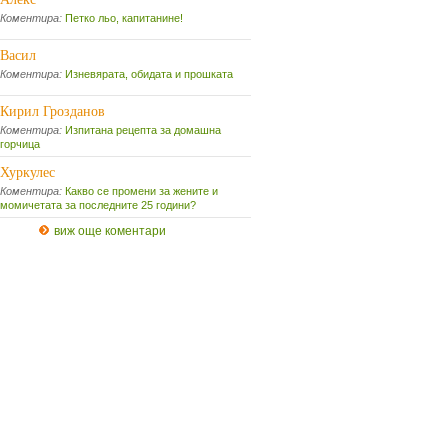
Коментира:
Петко льо, капитанине!
Васил
Коментира:
Изневярата, обидата и прошката
Кирил Грозданов
Коментира:
Изпитана рецепта за домашна
горчица
Хуркулес
Коментира:
Какво се промени за жените и
момичетата за последните 25 години?
виж още коментари