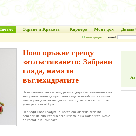
Начало
Здраве и Красота
Кариера
Моят дом
Двама
Регистрация
e-mail:
Ново оръжие срещу
затлъстяването: Забрави
глада, намали
Ав
въглехидратите
Намаляването на въглехидратите, дори без намаляване на
калориите, може да предложи същите метаболитни ползи
като периодичното гладуване, според ново изследване от
университета в Съри.
Периодичното гладуване, което обикновено включва
периоди на значително ограничаване на калориите, може
да изпадне в немилост...