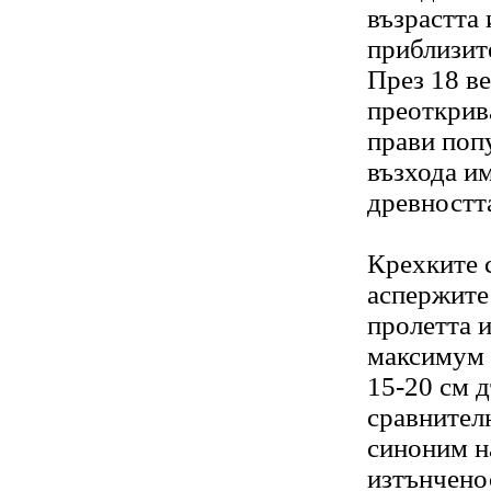
възрастта 
приблизит
През 18 в
преоткрив
прави поп
възхода и
древността
Крехките 
аспержите 
пролетта и
максимум 
15-20 см д
сравнителн
синоним н
изтънченос