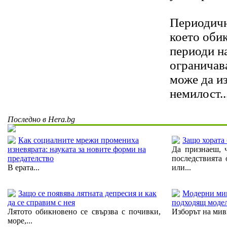
Периодичн
което оби
периоди н
ограничав
може да и
немилост..
Последно в Hera.bg
Как социалните мрежи промениха
Защо хората 
изневярата: науката за новите форми на
Да признаеш, 
предателство
последствията 
В ерата...
или...
Защо се появява лятната депресия и как
Модерни мивк
да се справим с нея
подходящ модел
Лятото обикновено се свързва с почивки,
Изборът на мивк
море,...