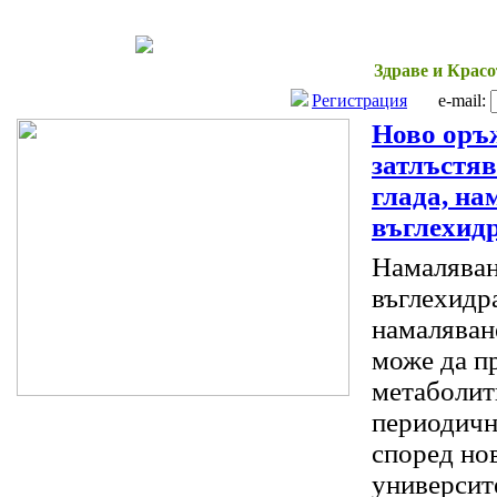
Начало
Здраве и Красо
Регистрация
e-mail:
Ново оръ
затлъстяв
глада, на
въглехид
Намаляван
въглехидра
намаляван
може да п
метаболит
периодичн
според но
университ