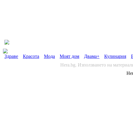
Здраве
Красота
Мода
Моят дом
Двама+
Кулинария
Hera.bg. Използването на материал
Her