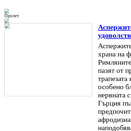
Пролет
Аспержите
удоволст
Аспержите
храна на 
Римляните 
пазят от 
трапезата 
особено б
нервната 
Гърция пъ
предпочит
афродизиа
наподобяв