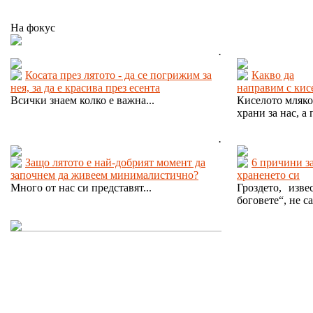
На фокус
.
Косата през лятото - да се погрижим за
Какво да
нея, за да е красива през есента
направим с кис
Всички знаем колко е важна...
Киселото мляко
храни за нас, а 
.
Защо лятото е най-добрият момент да
6 причини з
започнем да живеем минималистично?
храненето си
Много от нас си представят...
Гроздето, изв
боговете“, не са