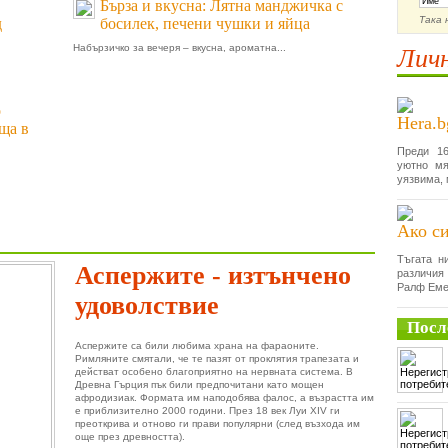
Бърза и вкусна: Лятна манджичка с
Така 
д
босилек, печени чушки и яйца
Набързичко за вечеря – вкусна, ароматна...
Личн
о
Hera.b
ща в
Преди 16
уютно мя
уязвима, 
Ако си
Тъгата н
Аспержите - изтънчено
различия
Ралф Еме
удоволствие
Посл
Аспержите са били любима храна на фараоните.
Римляните смятали, че те пазят от проклятия трапезата и
действат особено благоприятно на нервната система. В
Древна Гърция пък били предпочитани като мощен
афродизиак. Формата им наподобява фалос, а възрастта им
е приблизително 2000 години. През 18 век Луи XIV ги
преоткрива и отново ги прави популярни (след възхода им
още през древността).