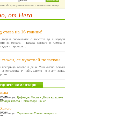
няма да пропускаш новите и интересни неща
о, от Hera
g става на 16 години!
 години започнахме с мечтата да създадем
сто за жената – такава, каквато е. Силна и
мъдра и търсеща,...
 тъжен, се чувствай поласкан...
и превръща отново в деца. Унищожава всички
 на интелекта. И най-мъдрите не знаят защо.
рсън...
едните коментари
жена
Коментира:
Дафни дю Морие - „Няма връщане
назад в живота. Няма втори шанс”
Христо
Коментира:
Сирените на 2 юни - аларма в