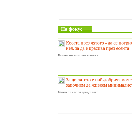
На фокус
Косата през лятото - да се погр
нея, за да е красива през есента
Всички знаем колко е важна...
Защо лятото е най-добрият моме
започнем да живеем минималис
Много от нас си представят...