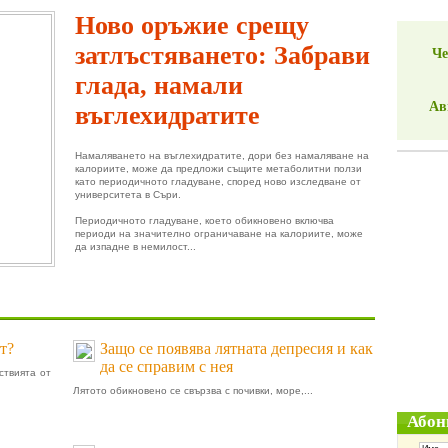
Ново оръжие срещу
затлъстяването: Забрави
Че
глада, намали
Ав
въглехидратите
Намаляването на въглехидратите, дори без намаляване на
калориите, може да предложи същите метаболитни ползи
като периодичното гладуване, според ново изследване от
университета в Съри.
Периодичното гладуване, което обикновено включва
периоди на значително ограничаване на калориите, може
да изпадне в немилост...
т?
Защо се появява лятната депресия и как
да се справим с нея
ствията от
Лятото обикновено се свързва с почивки, море,...
Абон