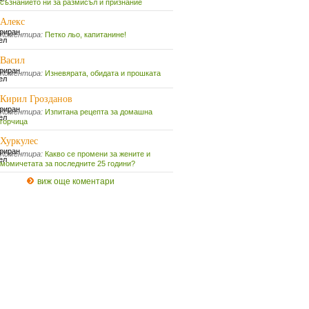
съзнанието ни за размисъл и признание
Алекс
Коментира:
Петко льо, капитанине!
Васил
Коментира:
Изневярата, обидата и прошката
Кирил Грозданов
Коментира:
Изпитана рецепта за домашна
горчица
Хуркулес
Коментира:
Какво се промени за жените и
момичетата за последните 25 години?
виж още коментари