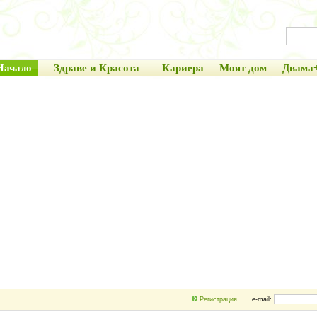
Начало
Здраве и Красота
Кариера
Моят дом
Двама
Регистрация
e-mail: