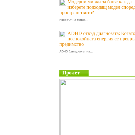
Модерни мивки за баня: как да
изберете подходящ модел споре
пространството?
Изборът на мивка...
ADHD отвъд диагнозата: Когат
неспокойната енергия се превръ
предимство
ADHD (синдромът на...
Пролет