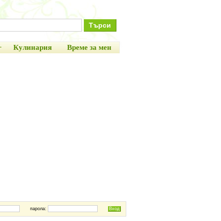
+
Кулинария
Време за мен
парола: