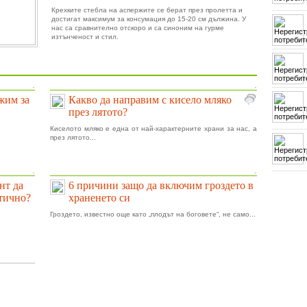
Крехките стебла на аспержите се берат през пролетта и
достигат максимум за консумация до 15-20 см дължина. У
нас са сравнително отскоро и са синоним на гурме
изтънченост и стил.
.
.
ижим за
Какво да направим с кисело мляко
през лятото?
Киселото мляко е една от най-характерните храни за нас, а
през лятото...
.
.
нт да
6 причини защо да включим гроздето в
тично?
храненето си
Гроздето, известно още като „плодът на боговете“, не само...