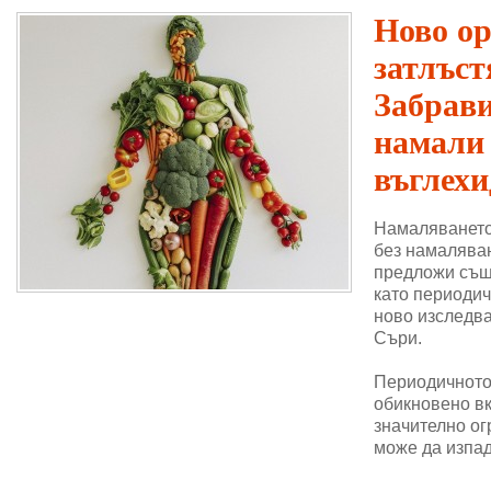
Ново о
затлъст
Забрави
намали
въглехи
Намаляването
без намаляван
предложи същ
като периодич
ново изследва
Съри.
Периодичното 
обикновено в
значително ог
може да изпад