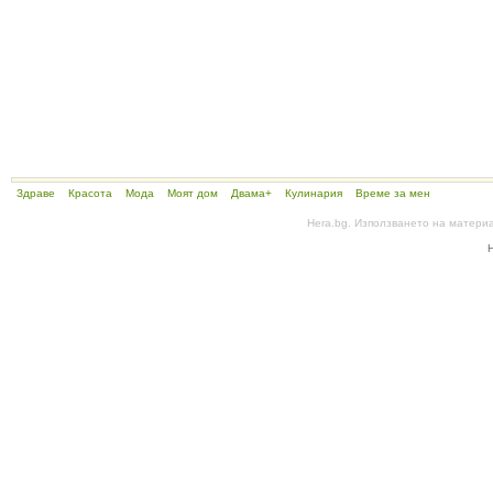
Здраве
Красота
Мода
Моят дом
Двама+
Кулинария
Време за мен
Hera.bg. Използването на матери