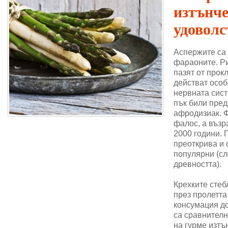
изтънч
удоволс
Аспержите са
фараоните. Ри
пазят от прок
действат особ
нервната сис
пък били пре
афродизиак. 
фалос, а възр
2000 години. 
преоткрива и 
популярни (сл
древността).
Крехките стеб
през пролетта
консумация до
са сравнителн
на гурме изтъ