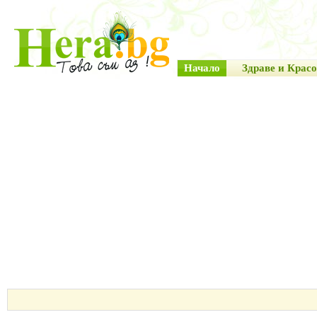
Начало
Здраве и Красо