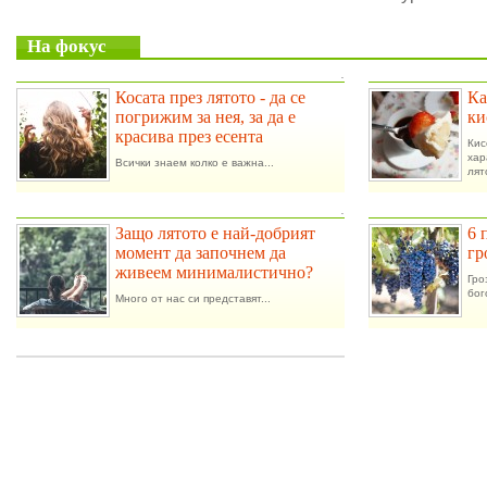
На фокус
.
Косата през лятото - да се
Ка
погрижим за нея, за да е
ки
красива през есента
Ки
ха
Всички знаем колко е важна...
лят
.
Защо лятото е най-добрият
6 
момент да започнем да
гр
живеем минималистично?
Гро
бог
Много от нас си представят...