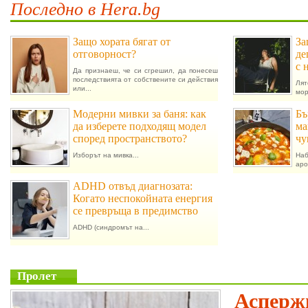
Последно в Hera.bg
Защо хората бягат от
За
отговорност?
де
с 
Да признаеш, че си сгрешил, да понесеш
последствията от собствените си действия
Лят
или...
мор
Модерни мивки за баня: как
Бъ
да изберете подходящ модел
ма
според пространството?
чу
Изборът на мивка...
На
аро
ADHD отвъд диагнозата:
Когато неспокойната енергия
се превръща в предимство
ADHD (синдромът на...
Пролет
Аспержи