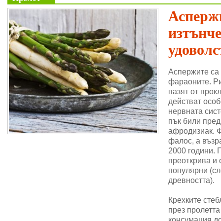
Аспержи
изтънч
удоволс
Аспержите са
фараоните. Ри
пазят от прок
действат особ
нервната сис
пък били пре
афродизиак. 
фалос, а възр
2000 години. 
преоткрива и 
популярни (сл
древността).
Крехките стеб
през пролетта
консумация до