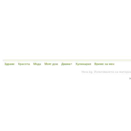
Здраве
Красота
Мода
Моят дом
Двама+
Кулинария
Време за мен
Hera.bg. Използването на матери