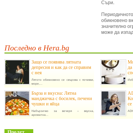
Съри.
Периодичното 
обикновено в
значително ог
може да изпад
Последно в Hera.bg
Защо се появява лятната
Мо
депресия и как да се справим
да
с нея
сп
Лятото обикновено се свързва с почивки,
Изб
море,...
Бърза и вкусна: Лятна
AD
манджичка с босилек, печени
Ко
чушки и яйца
се
Набързичко за вечеря – вкусна,
ADH
ароматна...
Пролет