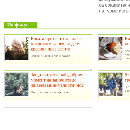
са сравнителн
на гурме изтъ
На фокус
.
Косата през лятото - да се
Ка
погрижим за нея, за да е
ки
красива през есента
Ки
ха
Всички знаем колко е важна...
лят
.
Защо лятото е най-добрият
6 
момент да започнем да
гр
живеем минималистично?
Гро
бог
Много от нас си представят...