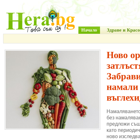
Начало
Здраве и Красо
Ново о
затлъст
Забрави
намали
въглехи
Намаляването
без намаляван
предложи същ
като периодич
ново изследва