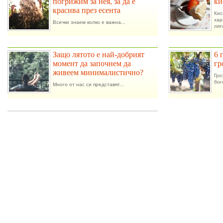
погрижим за нея, за да е
ки
красива през есента
Ки
ха
Всички знаем колко е важна...
лят
.
Защо лятото е най-добрият
6 
момент да започнем да
гр
живеем минималистично?
Гро
бог
Много от нас си представят...