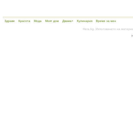
Здраве
Красота
Мода
Моят дом
Двама+
Кулинария
Време за мен
Hera.bg. Използването на матери