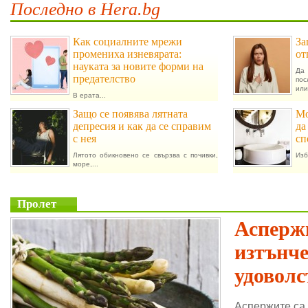
Последно в Hera.bg
Как социалните мрежи
За
промениха изневярата:
от
науката за новите форми на
Да 
предателство
пос
или.
В ерата...
Защо се появява лятната
Мо
депресия и как да се справим
да
с нея
сп
Лятото обикновено се свързва с почивки,
Изб
море,...
Пролет
Аспержи
изтънч
удоволс
Аспержите са