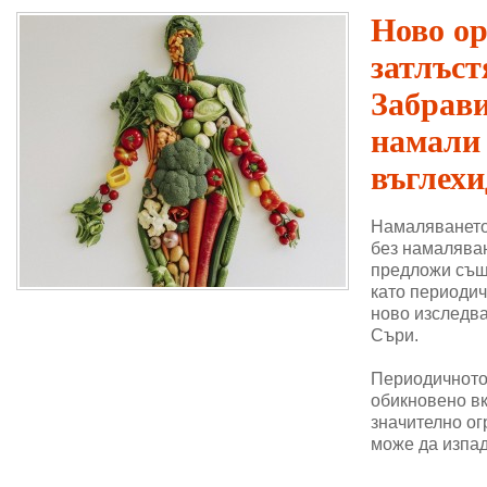
Ново о
затлъст
Забрави
намали
въглехи
Намаляването
без намаляван
предложи същ
като периодич
ново изследва
Съри.
Периодичното 
обикновено в
значително ог
може да изпад