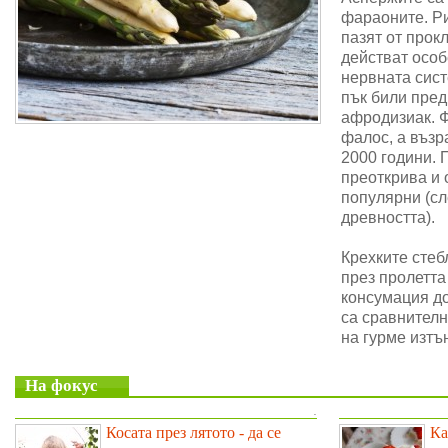
фараоните. Ри
пазят от прок
действат особ
нервната сис
пък били пре
афродизиак. 
фалос, а възр
2000 години. 
преоткрива и 
популярни (сл
древността).
Крехките стеб
през пролетта
консумация до
са сравнителн
на гурме изтъ
На фокус
.
Косата през лятото - да се
Ка