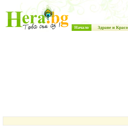
Начало
Здраве и Красо