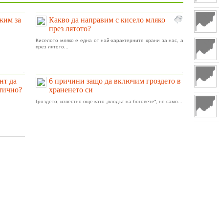
.
.
ижим за
Какво да направим с кисело мляко
през лятото?
Киселото мляко е една от най-характерните храни за нас, а
през лятото...
.
.
нт да
6 причини защо да включим гроздето в
тично?
храненето си
Гроздето, известно още като „плодът на боговете“, не само...