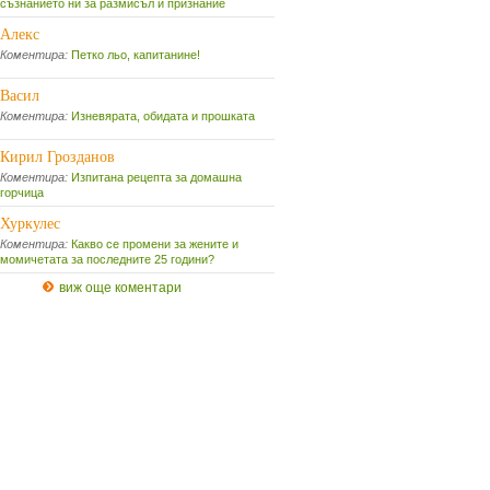
съзнанието ни за размисъл и признание
Алекс
Коментира:
Петко льо, капитанине!
Васил
Коментира:
Изневярата, обидата и прошката
Кирил Грозданов
Коментира:
Изпитана рецепта за домашна
горчица
Хуркулес
Коментира:
Какво се промени за жените и
момичетата за последните 25 години?
виж още коментари