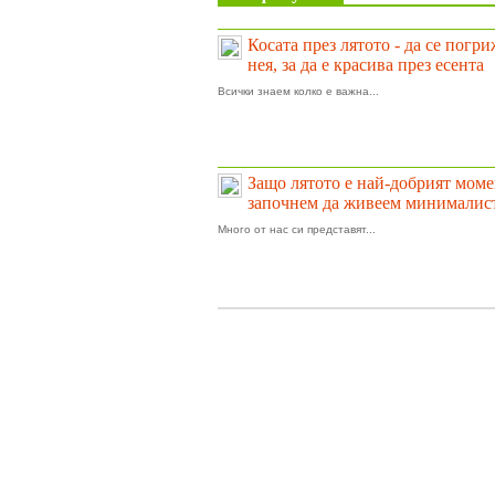
Косата през лятото - да се погр
нея, за да е красива през есента
Всички знаем колко е важна...
Защо лятото е най-добрият моме
започнем да живеем минималис
Много от нас си представят...