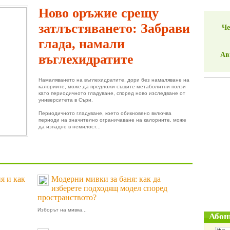
Ново оръжие срещу
затлъстяването: Забрави
Че
глада, намали
Ав
въглехидратите
Намаляването на въглехидратите, дори без намаляване на
калориите, може да предложи същите метаболитни ползи
като периодичното гладуване, според ново изследване от
университета в Съри.
Периодичното гладуване, което обикновено включва
периоди на значително ограничаване на калориите, може
да изпадне в немилост...
я и как
Модерни мивки за баня: как да
изберете подходящ модел според
пространството?
Изборът на мивка...
Абон