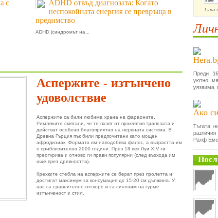
а с
ADHD отвъд диагнозата: Когато
Така 
неспокойната енергия се превръща в
предимство
Личн
ADHD (синдромът на...
Hera.b
Преди 16
Аспержите - изтънчено
уютно мя
уязвима, 
удоволствие
Ако си
Аспержите са били любима храна на фараоните.
Римляните смятали, че те пазят от проклятия трапезата и
Тъгата н
действат особено благоприятно на нервната система. В
различия
Древна Гърция пък били предпочитани като мощен
Ралф Еме
афродизиак. Формата им наподобява фалос, а възрастта им
е приблизително 2000 години. През 18 век Луи XIV ги
преоткрива и отново ги прави популярни (след възхода им
Посл
още през древността).
Крехките стебла на аспержите се берат през пролетта и
достигат максимум за консумация до 15-20 см дължина. У
нас са сравнително отскоро и са синоним на гурме
изтънченост и стил.