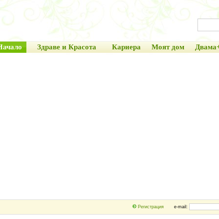
Начало
Здраве и Красота
Кариера
Моят дом
Двама
Регистрация
e-mail: