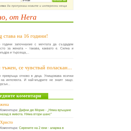
няма да пропускаш новите и интересни неща
о, от Hera
g става на 16 години!
 години започнахме с мечтата да създадем
сто за жената – такава, каквато е. Силна и
мъдра и търсеща,...
 тъжен, се чувствай поласкан...
и превръща отново в деца. Унищожава всички
 на интелекта. И най-мъдрите не знаят защо.
рсън...
едните коментари
жена
Коментира:
Дафни дю Морие - „Няма връщане
назад в живота. Няма втори шанс”
Христо
Коментира:
Сирените на 2 юни - аларма в