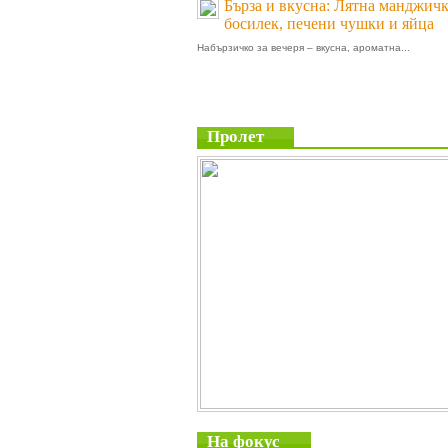
Бърза и вкусна: Лятна манджичк
босилек, печени чушки и яйца
Набързичко за вечеря – вкусна, ароматна...
Пролет
На фокус