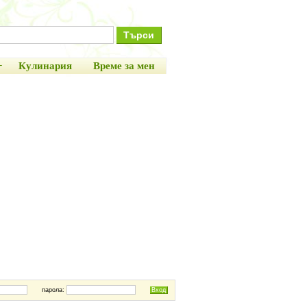
+
Кулинария
Време за мен
парола: