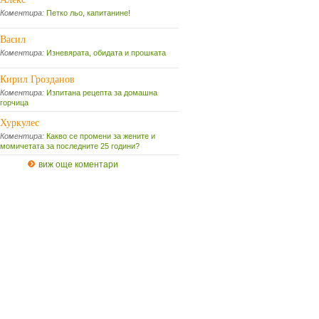
Коментира:
Петко льо, капитанине!
Васил
Коментира:
Изневярата, обидата и прошката
Кирил Грозданов
Коментира:
Изпитана рецепта за домашна
горчица
Хуркулес
Коментира:
Какво се промени за жените и
момичетата за последните 25 години?
виж още коментари