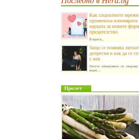
Последно в Hera.bg
Как социалните мрежи
промениха изневярата:
науката за новите фор
предателство
В ерата...
Защо се появява лятнат
депресия и как да се с
с нея
Лятото обикновено се свързва 
море,...
Пролет