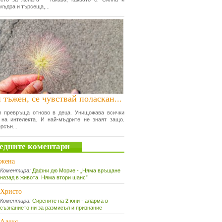
мъдра и търсеща,...
 тъжен, се чувствай поласкан...
и превръща отново в деца. Унищожава всички
 на интелекта. И най-мъдрите не знаят защо.
рсън...
едните коментари
жена
Коментира:
Дафни дю Морие - „Няма връщане
назад в живота. Няма втори шанс”
Христо
Коментира:
Сирените на 2 юни - аларма в
съзнанието ни за размисъл и признание
Алекс