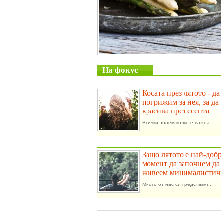
На фокус
Косата през лятото - да
погрижим за нея, за да 
красива през есента
Всички знаем колко е важна...
Защо лятото е най-доб
момент да започнем да
живеем минималистич
Много от нас си представят...