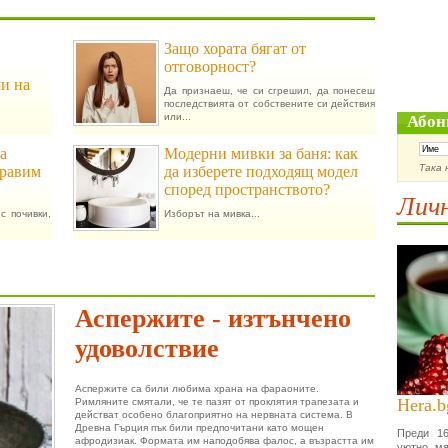
Защо хората бягат от
отговорност?
ми на
Да признаеш, че си сгрешил, да понесеш
последствията от собствените си действия
или...
Абон
а
Модерни мивки за баня: как
Така 
правим
да изберете подходящ модел
според пространството?
Личн
с почивки,
Изборът на мивка...
Аспержите - изтънчено
удоволствие
Аспержите са били любима храна на фараоните.
Hera.b
Римляните смятали, че те пазят от проклятия трапезата и
действат особено благоприятно на нервната система. В
Древна Гърция пък били предпочитани като мощен
Преди 16
афродизиак. Формата им наподобява фалос, а възрастта им
уютно мя