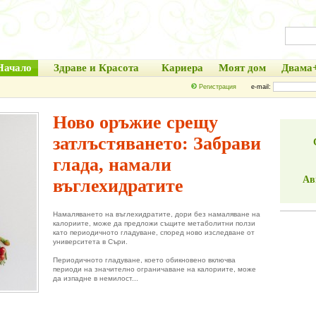
Начало
Здраве и Красота
Кариера
Моят дом
Двама
Регистрация
e-mail:
Ново оръжие срещу
затлъстяването: Забрави
глада, намали
Ав
въглехидратите
Намаляването на въглехидратите, дори без намаляване на
калориите, може да предложи същите метаболитни ползи
като периодичното гладуване, според ново изследване от
университета в Съри.
Периодичното гладуване, което обикновено включва
периоди на значително ограничаване на калориите, може
да изпадне в немилост...