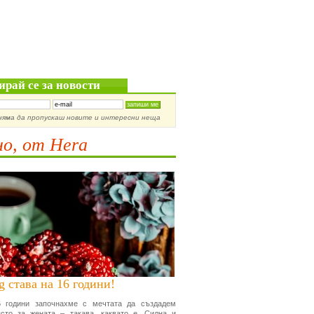
ирай се за новости
няма да пропускаш новите и интересни неща
о, от Hera
g става на 16 години!
 години започнахме с мечтата да създадем
сто за жената – такава, каквато е. Силна и