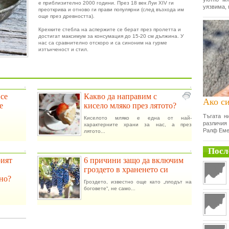
е приблизително 2000 години. През 18 век Луи XIV ги
уязвима, 
преоткрива и отново ги прави популярни (след възхода им
още през древността).
Крехките стебла на аспержите се берат през пролетта и
достигат максимум за консумация до 15-20 см дължина. У
нас са сравнително отскоро и са синоним на гурме
изтънченост и стил.
.
.
 се
Какво да направим с
Ако си
е
кисело мляко през лятото?
Тъгата н
Киселото мляко е една от най-
различия
характерните храни за нас, а през
Ралф Еме
лятото...
Посл
.
.
рият
6 причини защо да включим
гроздето в храненето си
но?
Гроздето, известно още като „плодът на
боговете“, не само...