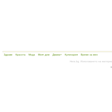
Здраве
Красота
Мода
Моят дом
Двама+
Кулинария
Време за мен
Hera.bg. Използването на матери