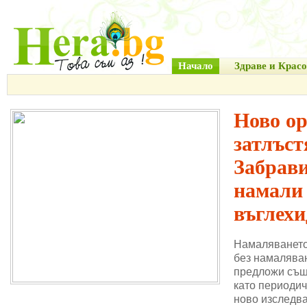
Начало
Здраве и Красо
Ново о
затлъст
Забрави
намали
въглехи
Намаляването
без намаляван
предложи същ
като периодич
ново изследва