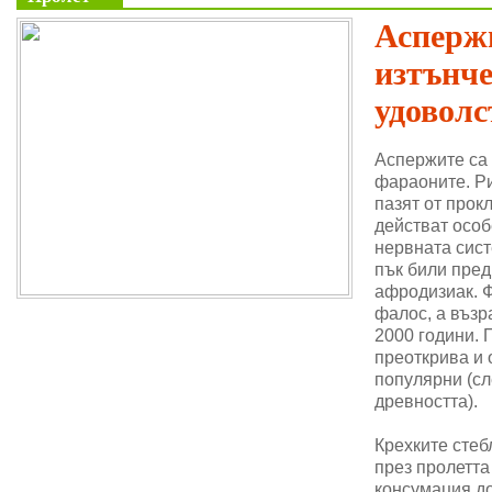
Аспержи
изтънч
удоволс
Аспержите са
фараоните. Ри
пазят от прок
действат особ
нервната сис
пък били пре
афродизиак. 
фалос, а възр
2000 години. 
преоткрива и 
популярни (сл
древността).
Крехките стеб
през пролетта
консумация до