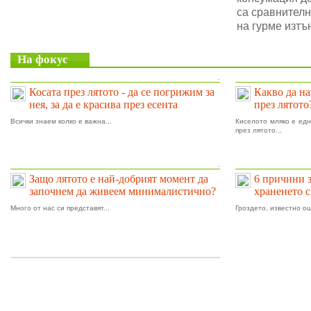
са сравнителн
на гурме изтъ
На фокус
.
Косата през лятото - да се погрижим за
Какво да на
нея, за да е красива през есента
през лятото
Всички знаем колко е важна...
Киселото мляко е едн
през лятото...
.
Защо лятото е най-добрият момент да
6 причини 
започнем да живеем минималистично?
храненето 
Много от нас си представят...
Гроздето, известно ощ