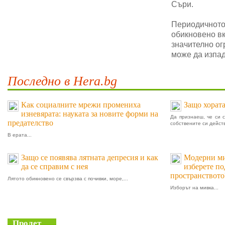
Съри.
Периодичното 
обикновено в
значително ог
може да изпад
Последно в Hera.bg
Как социалните мрежи промениха
Защо хората
изневярата: науката за новите форми на
Да признаеш, че си 
предателство
собствените си действ
В ерата...
Защо се появява лятната депресия и как
Модерни мив
да се справим с нея
изберете п
пространството
Лятото обикновено се свързва с почивки, море,...
Изборът на мивка...
Пролет