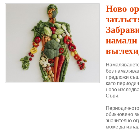
Ново о
затлъст
Забрави
намали
въглехи
Намаляването
без намаляван
предложи същ
като периодич
ново изследва
Съри.
Периодичното 
обикновено в
значително ог
може да изпад