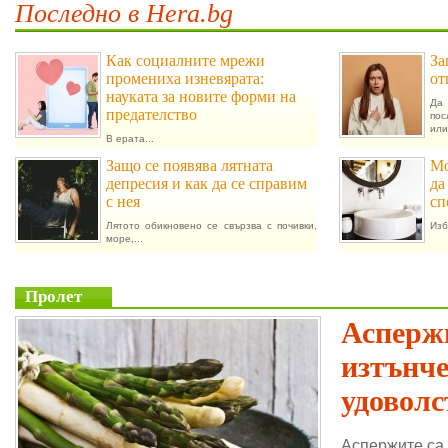
Последно в Hera.bg
Как социалните мрежи
За
промениха изневярата:
от
науката за новите форми на
Да 
предателство
пос
или.
В ерата...
Защо се появява лятната
Мо
депресия и как да се справим
да
с нея
сп
Лятото обикновено се свързва с почивки,
Изб
море,...
Пролет
Аспержи
изтънч
удоволс
Аспержите са