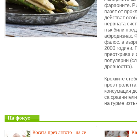
фараоните. Ри
пазят от прок
действат особ
нервната сис
пък били пре
афродизиак. 
фалос, а възр
2000 години. 
преоткрива и 
популярни (сл
древността).
Крехките стеб
през пролетта
консумация до
са сравнителн
на гурме изтъ
На фокус
.
Косата през лятото - да се
Ка