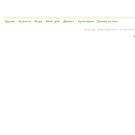
Здраве
Красота
Мода
Моят дом
Двама+
Кулинария
Време за мен
Hera.bg. Използването на матери