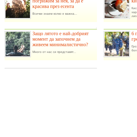
погрижим за нея, за да е
ки
красива през есента
Ки
ха
Всички знаем колко е важна...
лят
.
Защо лятото е най-добрият
6 
момент да започнем да
гр
живеем минималистично?
Гро
бог
Много от нас си представят...