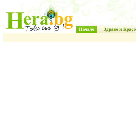
Начало
Здраве и Красо