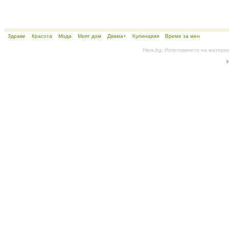
Здраве
Красота
Мода
Моят дом
Двама+
Кулинария
Време за мен
Hera.bg. Използването на матери