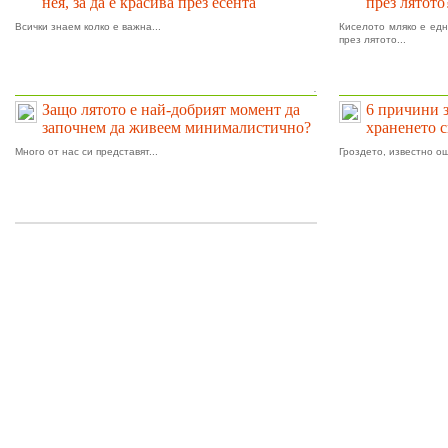
нея, за да е красива през есента
през лятото
Всички знаем колко е важна...
Киселото мляко е едн
през лятото...
.
Защо лятото е най-добрият момент да
6 причини 
започнем да живеем минималистично?
храненето 
Много от нас си представят...
Гроздето, известно ощ