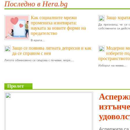
Последно в Hera.bg
Как социалните мрежи
Защо хората
промениха изневярата:
Да признаеш, че си 
науката за новите форми на
собствените си действ
предателство
В ерата...
Защо се появява лятната депресия и как
Модерни мив
да се справим с нея
изберете п
пространството
Лятото обикновено се свързва с почивки, море,...
Изборът на мивка...
Пролет
Аспержи
изтънч
удоволс
Аспержите са