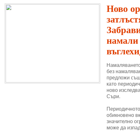
Ново о
затлъст
Забрави
намали
въглехи
Намаляването
без намаляван
предложи същ
като периодич
ново изследва
Съри.
Периодичното 
обикновено в
значително ог
може да изпад