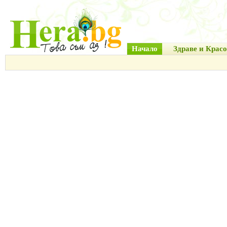
Начало
Здраве и Красо