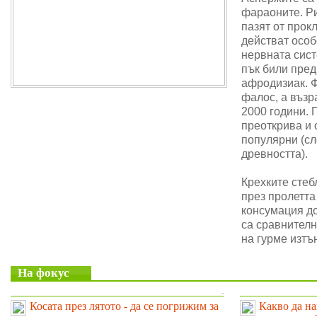
фараоните. Ри
пазят от прок
действат особ
нервната сис
пък били пре
афродизиак. 
фалос, а възр
2000 години. 
преоткрива и 
популярни (сл
древността).
Крехките стеб
през пролетта
консумация до
са сравнителн
на гурме изтъ
На фокус
.
Косата през лятото - да се погрижим за
Какво да на