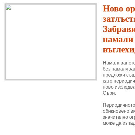
Ново о
затлъст
Забрави
намали
въглехи
Намаляването
без намаляван
предложи същ
като периодич
ново изследва
Съри.
Периодичното 
обикновено в
значително ог
може да изпад