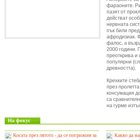
фараоните. Ри
пазят от прок
действат особ
нервната сис
пък били пре
афродизиак. 
фалос, а възр
2000 години. 
преоткрива и 
популярни (сл
древността).
Крехките стеб
през пролетта
консумация до
са сравнителн
на гурме изтъ
На фокус
.
Косата през лятото - да се погрижим за
Какво да на