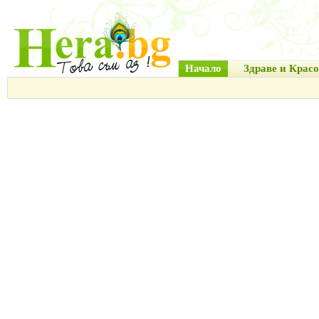
Начало
Здраве и Красо