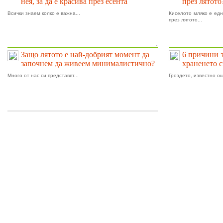
нея, за да е красива през есента
през лятото
Всички знаем колко е важна...
Киселото мляко е едн
през лятото...
.
Защо лятото е най-добрият момент да
6 причини 
започнем да живеем минималистично?
храненето 
Много от нас си представят...
Гроздето, известно ощ