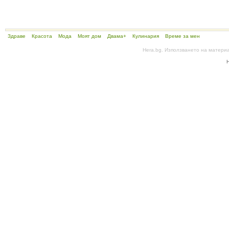
Здраве
Красота
Мода
Моят дом
Двама+
Кулинария
Време за мен
Hera.bg. Използването на матери