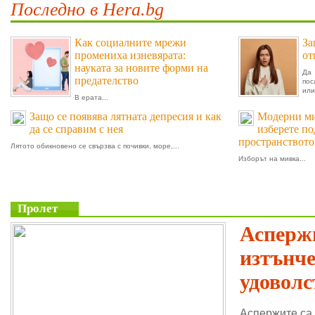
Последно в Hera.bg
Как социалните мрежи
За
промениха изневярата:
от
науката за новите форми на
Да 
предателство
пос
или.
В ерата...
Защо се появява лятната депресия и как
Модерни мив
да се справим с нея
изберете п
пространството
Лятото обикновено се свързва с почивки, море,...
Изборът на мивка...
Пролет
Аспержи
изтънч
удоволс
Аспержите са