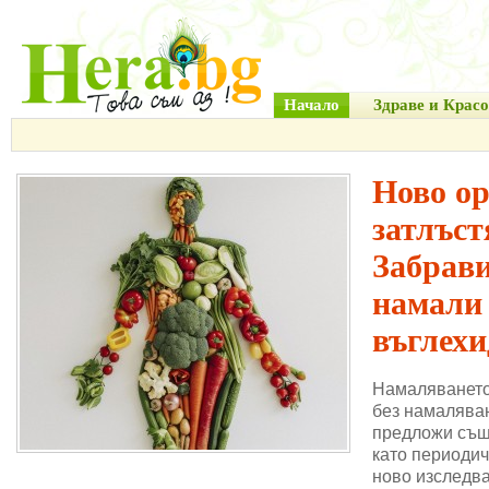
Начало
Здраве и Красо
Ново о
затлъст
Забрави
намали
въглехи
Намаляването
без намаляван
предложи същ
като периодич
ново изследва