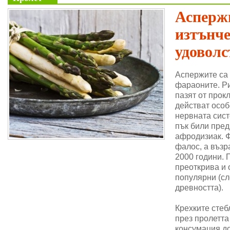
Аспержи
изтънч
удоволс
Аспержите са
фараоните. Ри
пазят от прок
действат особ
нервната сис
пък били пре
афродизиак. 
фалос, а възр
2000 години. 
преоткрива и 
популярни (сл
древността).
Крехките стеб
през пролетта
консумация до