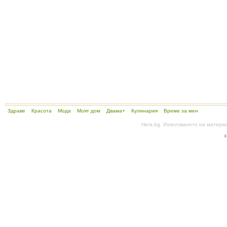
Здраве
Красота
Мода
Моят дом
Двама+
Кулинария
Време за мен
Hera.bg. Използването на матери