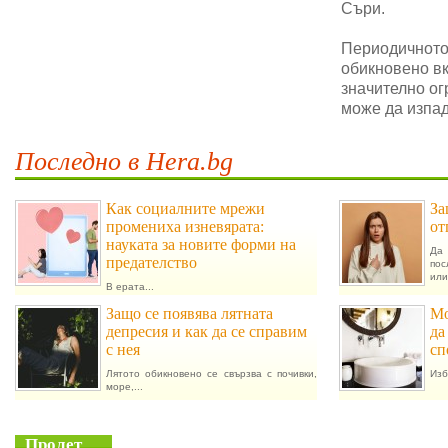
Съри.
Периодичното 
обикновено в
значително ог
може да изпад
Последно в Hera.bg
Как социалните мрежи
За
промениха изневярата:
от
науката за новите форми на
Да 
предателство
пос
или.
В ерата...
Защо се появява лятната
Мо
депресия и как да се справим
да
с нея
сп
Лятото обикновено се свързва с почивки,
Изб
море,...
Пролет