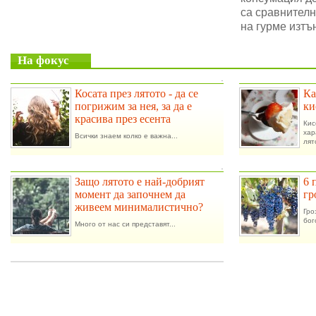
са сравнителн
на гурме изтъ
На фокус
.
Косата през лятото - да се
Ка
погрижим за нея, за да е
ки
красива през есента
Ки
ха
Всички знаем колко е важна...
лят
.
Защо лятото е най-добрият
6 
момент да започнем да
гр
живеем минималистично?
Гро
бог
Много от нас си представят...