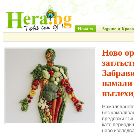
Начало
Здраве и Красо
Ново о
затлъст
Забрави
намали
въглехи
Намаляването
без намаляван
предложи същ
като периодич
ново изследва