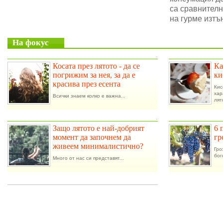
са сравнителн
на гурме изтъ
На фокус
.
Косата през лятото - да се
Ка
погрижим за нея, за да е
ки
красива през есента
Ки
ха
Всички знаем колко е важна...
лят
.
Защо лятото е най-добрият
6 
момент да започнем да
гр
живеем минималистично?
Гро
бог
Много от нас си представят...