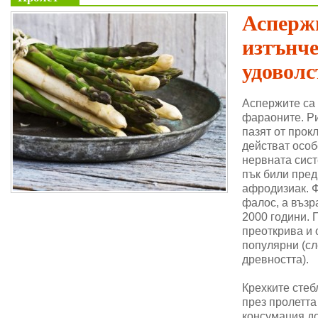
Аспержи
изтънч
удоволс
Аспержите са
фараоните. Ри
пазят от прок
действат особ
нервната сис
пък били пре
афродизиак. 
фалос, а възр
2000 години. 
преоткрива и 
популярни (сл
древността).
Крехките стеб
през пролетта
консумация до