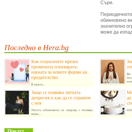
Съри.
Периодичното 
обикновено в
значително ог
може да изпад
Последно в Hera.bg
Как социалните мрежи
За
промениха изневярата:
от
науката за новите форми на
Да 
предателство
пос
или.
В ерата...
Защо се появява лятната
Мо
депресия и как да се справим
да
с нея
сп
Лятото обикновено се свързва с почивки,
Изб
море,...
Пролет