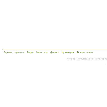
Здраве
Красота
Мода
Моят дом
Двама+
Кулинария
Време за мен
Hera.bg. Използването на матери