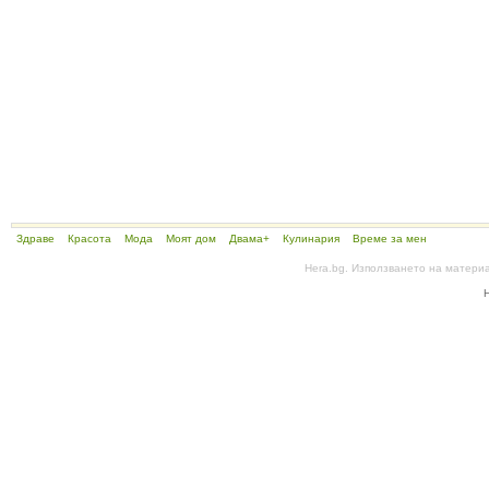
Здраве
Красота
Мода
Моят дом
Двама+
Кулинария
Време за мен
Hera.bg. Използването на матери