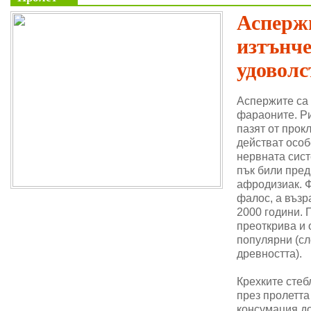
Аспержи
изтънч
удоволс
Аспержите са
фараоните. Ри
пазят от прок
действат особ
нервната сис
пък били пре
афродизиак. 
фалос, а възр
2000 години. 
преоткрива и 
популярни (сл
древността).
Крехките стеб
през пролетта
консумация до