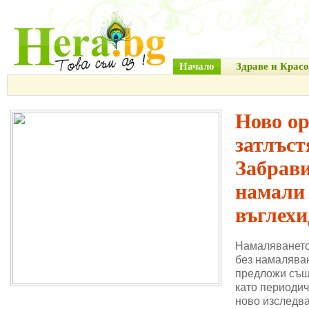
Начало
Здраве и Красо
Ново о
затлъст
Забрави
намали
въглехи
Намаляването
без намаляван
предложи същ
като периодич
ново изследва