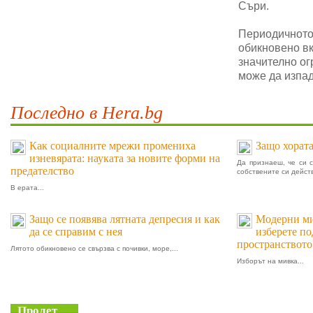
Съри.
Периодичното 
обикновено в
значително ог
може да изпад
Последно в Hera.bg
Как социалните мрежи промениха
Защо хората
изневярата: науката за новите форми на
Да признаеш, че си 
предателство
собствените си действ
В ерата...
Защо се появява лятната депресия и как
Модерни мив
да се справим с нея
изберете п
пространството
Лятото обикновено се свързва с почивки, море,...
Изборът на мивка...
Пролет