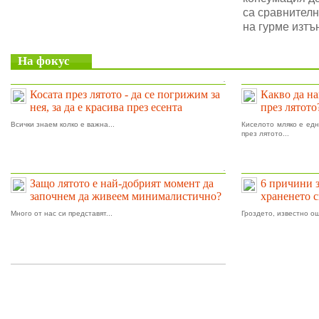
са сравнителн
на гурме изтъ
На фокус
.
Косата през лятото - да се погрижим за
Какво да на
нея, за да е красива през есента
през лятото
Всички знаем колко е важна...
Киселото мляко е едн
през лятото...
.
Защо лятото е най-добрият момент да
6 причини 
започнем да живеем минималистично?
храненето 
Много от нас си представят...
Гроздето, известно ощ