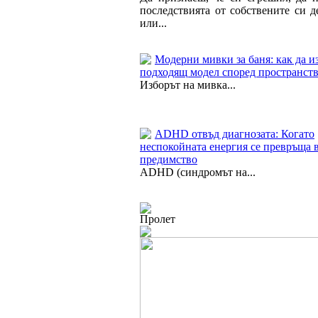
последствията от собствените си д
или...
Модерни мивки за баня: как да и
подходящ модел според пространст
Изборът на мивка...
ADHD отвъд диагнозата: Когато
неспокойната енергия се превръща 
предимство
ADHD (синдромът на...
Пролет