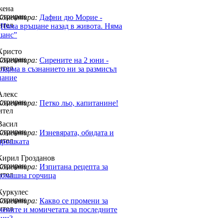
жена
Коментира:
Дафни дю Морие -
„Няма връщане назад в живота. Няма
шанс”
Христо
Коментира:
Сирените на 2 юни -
аларма в съзнанието ни за размисъл
нание
Алекс
Коментира:
Петко льо, капитанине!
Васил
Коментира:
Изневярата, обидата и
прошката
Кирил Грозданов
Коментира:
Изпитана рецепта за
домашна горчица
Хуркулес
Коментира:
Какво се промени за
жените и момичетата за последните