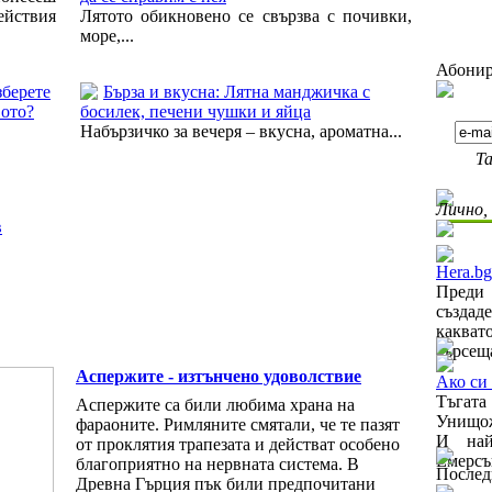
ействия
Лятото обикновено се свързва с почивки,
море,...
Абонир
зберете
Бърза и вкусна: Лятна манджичка с
вото?
босилек, печени чушки и яйца
Набързичко за вечеря – вкусна, ароматна...
Та
Лично,
в
Hera.bg
Преди 
създад
каква
търсеща
Аспержите - изтънчено удоволствие
Ако си 
Тъгат
Аспержите са били любима храна на
Унищож
фараоните. Римляните смятали, че те пазят
И най
от проклятия трапезата и действат особено
Емерсън
благоприятно на нервната система. В
Послед
Древна Гърция пък били предпочитани