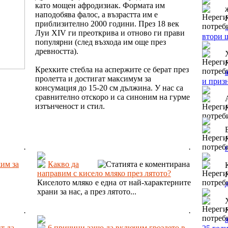
като мощен афродизиак. Формата им
наподобява фалос, а възрастта им е
приблизително 2000 години. През 18 век
Луи XIV ги преоткрива и отново ги прави
втори 
популярни (след възхода им още през
древността).
Крехките стебла на аспержите се берат през
пролетта и достигат максимум за
и приз
консумация до 15-20 см дължина. У нас са
сравнително отскоро и са синоним на гурме
изтънченост и стил.
.
.
жим за
Какво да
направим с кисело мляко през лятото?
Киселото мляко е една от най-характерните
храни за нас, а през лятото...
.
.
т да
6 причини защо да включим гроздето в