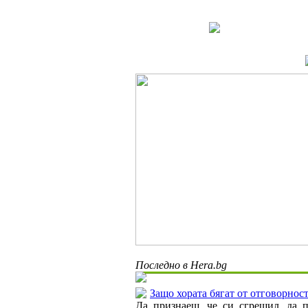
Последно в Hera.bg
Защо хората бягат от отговорнос
Да признаеш, че си сгрешил, да 