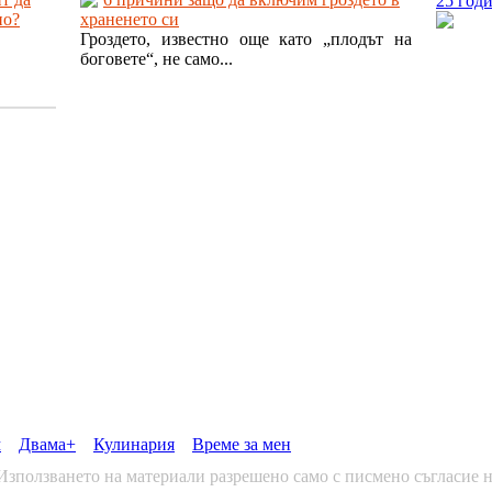
25 год
но?
храненето си
Гроздето, известно още като „плодът на
боговете“, не само...
м
Двама+
Кулинария
Време за мен
 Използването на материали разрешено само с писмено съгласие н