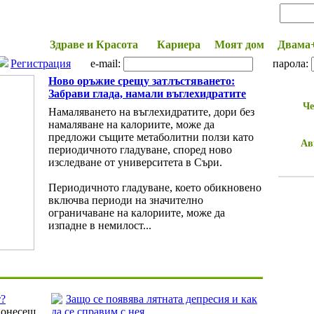
Начало
Здраве и Красота
Кариера
Моят дом
Двама
Регистрация
e-mail:
парола:
Ново оръжие срещу затлъстяването:
Забрави глада, намали въглехидратите
Че
Намаляването на въглехидратите, дори без
намаляване на калориите, може да
предложи същите метаболитни ползи като
Ав
периодичното гладуване, според ново
изследване от университета в Съри.
Периодичното гладуване, което обикновено
включва периоди на значително
ограничаване на калориите, може да
изпадне в немилост...
т?
Защо се появява лятната депресия и как
понесеш
да се справим с нея