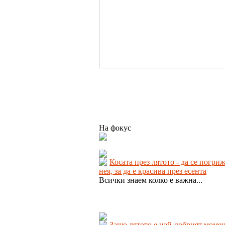
На фокус
Косата през лятото - да се погри
нея, за да е красива през есента
Всички знаем колко е важна...
Защо лятото е най-добрият момен