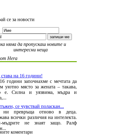
ай се за новости
ка няма да пропускаш новите и
интересни неща
 от Hera
 става на 16 години!
16 години започнахме с мечтата да
ем уютно място за жената – такава,
то е. Силна и уязвима, мъдра и
,...
тъжен, се чувствай поласкан...
а ни превръща отново в деца.
ава всички различия на интелекта.
-мъдрите не знаят защо. Ралф
...
ните коментари