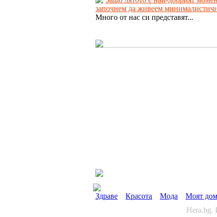
започнем да живеем минималистич
Много от нас си представят...
Здраве
Красота
Мода
Моят до
Hera.bg.