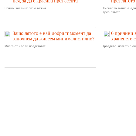
нея, за да е красива през есента
през лятото
Всички знаем колко е важна...
Киселото мляко е едн
през лятото...
.
Защо лятото е най-добрият момент да
6 причини 
започнем да живеем минималистично?
храненето 
Много от нас си представят...
Гроздето, известно ощ