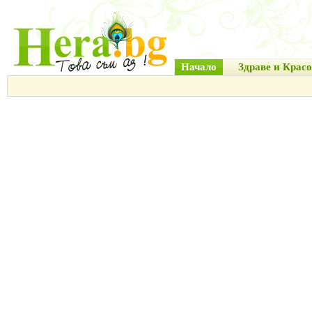
Начало
Здраве и Красо