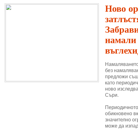
Ново о
затлъст
Забрави
намали
въглехи
Намаляването
без намаляван
предложи същ
като периодич
ново изследва
Съри.
Периодичното 
обикновено в
значително ог
може да изпад