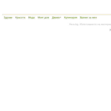
Здраве
Красота
Мода
Моят дом
Двама+
Кулинария
Време за мен
Hera.bg. Използването на матери