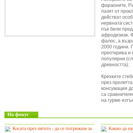
фараоните. Ри
пазят от прок
действат особ
нервната сис
пък били пре
афродизиак. 
фалос, а възр
2000 години. 
преоткрива и 
популярни (сл
древността).
Крехките стеб
през пролетта
консумация до
са сравнителн
на гурме изтъ
На фокус
.
Косата през лятото - да се погрижим за
Какво да на