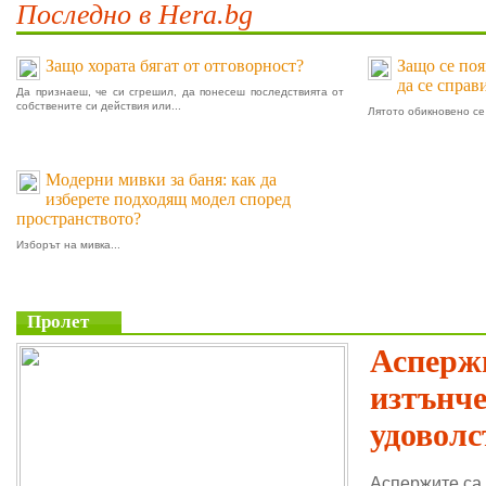
Последно в Hera.bg
Защо хората бягат от отговорност?
Защо се поя
да се справ
Да признаеш, че си сгрешил, да понесеш последствията от
собствените си действия или...
Лятото обикновено се 
Модерни мивки за баня: как да
изберете подходящ модел според
пространството?
Изборът на мивка...
Пролет
Аспержи
изтънч
удоволс
Аспержите са