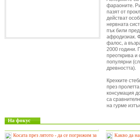
фараоните. Ри
пазят от прок
действат особ
нервната сис
пък били пре
афродизиак. 
фалос, а възр
2000 години. 
преоткрива и 
популярни (сл
древността).
Крехките стеб
през пролетта
консумация до
са сравнителн
на гурме изтъ
На фокус
.
Косата през лятото - да се погрижим за
Какво да на