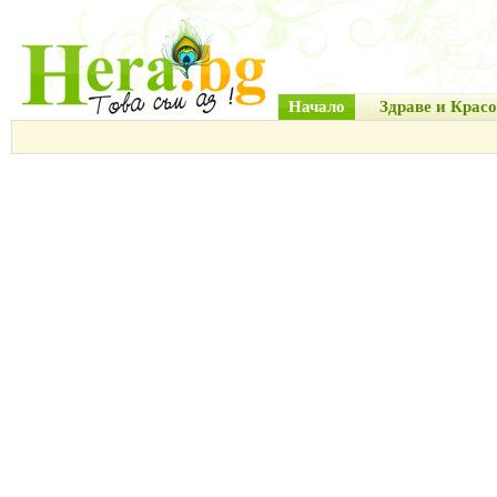
Начало
Здраве и Красо