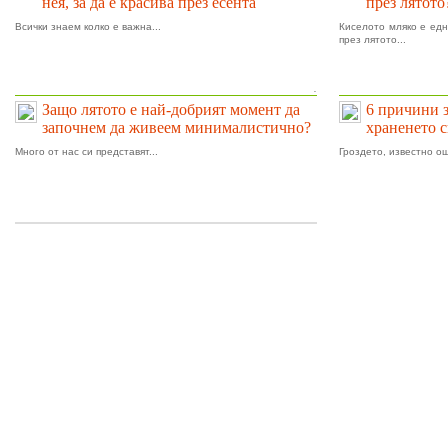
нея, за да е красива през есента
през лятото
Всички знаем колко е важна...
Киселото мляко е едн
през лятото...
.
Защо лятото е най-добрият момент да
6 причини 
започнем да живеем минималистично?
храненето 
Много от нас си представят...
Гроздето, известно ощ