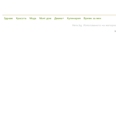
Здраве
Красота
Мода
Моят дом
Двама+
Кулинария
Време за мен
Hera.bg. Използването на матери