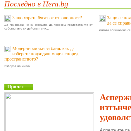
Последно в Hera.bg
Защо хората бягат от отговорност?
Защо се поя
да се справ
Да признаеш, че си сгрешил, да понесеш последствията от
собствените си действия или...
Лятото обикновено се 
Модерни мивки за баня: как да
изберете подходящ модел според
пространството?
Изборът на мивка...
Пролет
Аспержи
изтънч
удоволс
Аспержите са