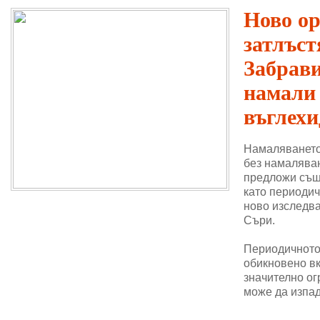
Ново о
затлъст
Забрави
намали
въглехи
Намаляването
без намаляван
предложи същ
като периодич
ново изследва
Съри.
Периодичното 
обикновено в
значително ог
може да изпад