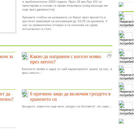
е приблизително 2000 години. През 18 век Луи XIV ги
преоткрива и отново ги прави популярни (след възхода им
Посл
още през древността).
Крехките стебла на аспержите се берат през пролетта и
достигат максимум за консумация до 15-20 см дължина. У
нас са сравнително отскоро и са синоним на гурме
изтънченост и стил.
.
.
ижим за
Какво да направим с кисело мляко
през лятото?
Киселото мляко е една от най-характерните храни за нас, а
през лятото...
.
.
нт да
6 причини защо да включим гроздето в
тично?
храненето си
Гроздето, известно още като „плодът на боговете“, не само...