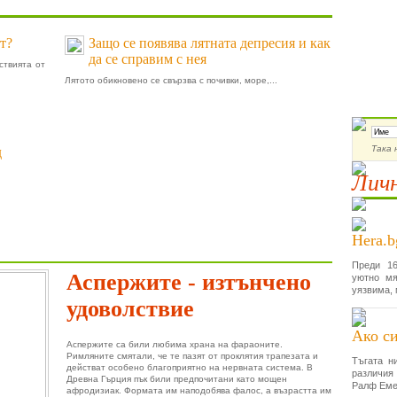
т?
Защо се появява лятната депресия и как
да се справим с нея
ствията от
Лятото обикновено се свързва с почивки, море,...
Абон
Така 
д
Личн
Hera.b
Преди 16
Аспержите - изтънчено
уютно мя
уязвима, 
удоволствие
Ако си
Аспержите са били любима храна на фараоните.
Римляните смятали, че те пазят от проклятия трапезата и
Тъгата н
действат особено благоприятно на нервната система. В
различия
Древна Гърция пък били предпочитани като мощен
Ралф Еме
афродизиак. Формата им наподобява фалос, а възрастта им