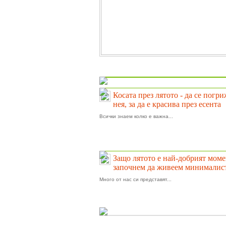
На фокус
Косата през лятото - да се погр
нея, за да е красива през есента
Всички знаем колко е важна...
Защо лятото е най-добрият моме
започнем да живеем минималис
Много от нас си представят...