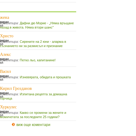
едните коментари
жена
Коментира:
Дафни дю Морие - „Няма връщане
назад в живота. Няма втори шанс”
Христо
Коментира:
Сирените на 2 юни - аларма в
съзнанието ни за размисъл и признание
Алекс
Коментира:
Петко льо, капитанине!
Васил
Коментира:
Изневярата, обидата и прошката
Кирил Грозданов
Коментира:
Изпитана рецепта за домашна
горчица
Хуркулес
Коментира:
Какво се промени за жените и
момичетата за последните 25 години?
виж още коментари