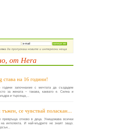
ирай се за новости
няма да пропускаш новите и интересни неща
о, от Hera
g става на 16 години!
 години започнахме с мечтата да създадем
сто за жената – такава, каквато е. Силна и
мъдра и търсеща,...
 тъжен, се чувствай поласкан...
и превръща отново в деца. Унищожава всички
 на интелекта. И най-мъдрите не знаят защо.
рсън...