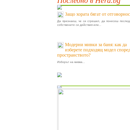
Последно в Hera.bg
Защо хората бягат от отговорнос
Да признаеш, че си сгрешил, да понесеш послед
собствените си действия или...
Модерни мивки за баня: как да
изберете подходящ модел споре
пространството?
Изборът на мивка...
Пролет