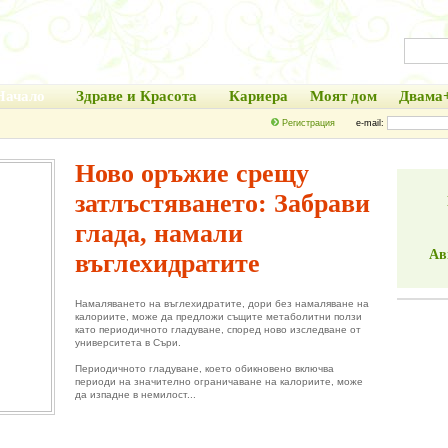
Начало
Здраве и Красота
Кариера
Моят дом
Двама
Регистрация
e-mail:
Ново оръжие срещу
затлъстяването: Забрави
глада, намали
Ав
въглехидратите
Намаляването на въглехидратите, дори без намаляване на
калориите, може да предложи същите метаболитни ползи
като периодичното гладуване, според ново изследване от
университета в Съри.
Периодичното гладуване, което обикновено включва
периоди на значително ограничаване на калориите, може
да изпадне в немилост...