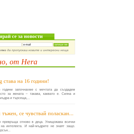
ирай се за новости
няма да пропускаш новите и интересни неща
о, от Hera
g става на 16 години!
 години започнахме с мечтата да създадем
сто за жената – такава, каквато е. Силна и
мъдра и търсеща,...
 тъжен, се чувствай поласкан...
и превръща отново в деца. Унищожава всички
 на интелекта. И най-мъдрите не знаят защо.
рсън...