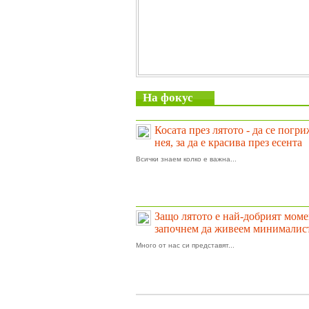
На фокус
Косата през лятото - да се погр
нея, за да е красива през есента
Всички знаем колко е важна...
Защо лятото е най-добрият моме
започнем да живеем минималис
Много от нас си представят...