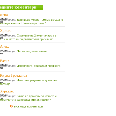
едните коментари
жена
Коментира:
Дафни дю Морие - „Няма връщане
назад в живота. Няма втори шанс”
Христо
Коментира:
Сирените на 2 юни - аларма в
съзнанието ни за размисъл и признание
Алекс
Коментира:
Петко льо, капитанине!
Васил
Коментира:
Изневярата, обидата и прошката
Кирил Грозданов
Коментира:
Изпитана рецепта за домашна
горчица
Хуркулес
Коментира:
Какво се промени за жените и
момичетата за последните 25 години?
виж още коментари