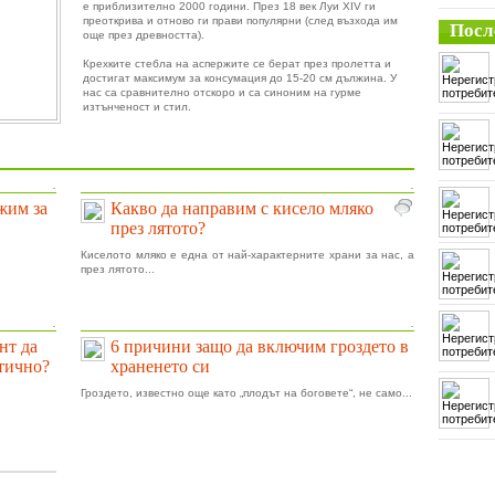
е приблизително 2000 години. През 18 век Луи XIV ги
преоткрива и отново ги прави популярни (след възхода им
Посл
още през древността).
Крехките стебла на аспержите се берат през пролетта и
достигат максимум за консумация до 15-20 см дължина. У
нас са сравнително отскоро и са синоним на гурме
изтънченост и стил.
.
.
ижим за
Какво да направим с кисело мляко
през лятото?
Киселото мляко е една от най-характерните храни за нас, а
през лятото...
.
.
нт да
6 причини защо да включим гроздето в
тично?
храненето си
Гроздето, известно още като „плодът на боговете“, не само...