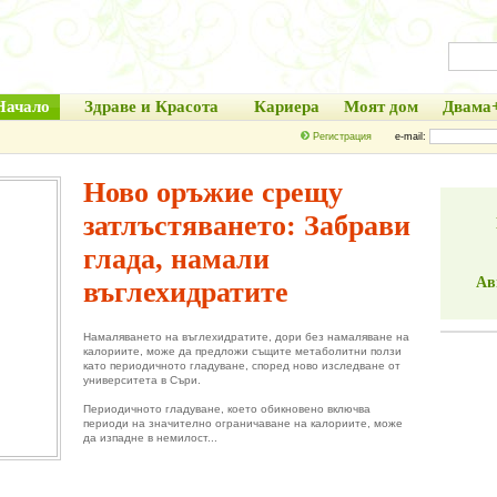
Начало
Здраве и Красота
Кариера
Моят дом
Двама
Регистрация
e-mail:
Ново оръжие срещу
затлъстяването: Забрави
глада, намали
Ав
въглехидратите
Намаляването на въглехидратите, дори без намаляване на
калориите, може да предложи същите метаболитни ползи
като периодичното гладуване, според ново изследване от
университета в Съри.
Периодичното гладуване, което обикновено включва
периоди на значително ограничаване на калориите, може
да изпадне в немилост...