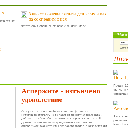
т?
Защо се появява лятната депресия и как
да се справим с нея
ствията от
Лятото обикновено се свързва с почивки, море,...
Абон
Така 
д
Личн
Hera.b
Преди 16
Аспержите - изтънчено
уютно мя
уязвима, 
удоволствие
Ако си
Аспержите са били любима храна на фараоните.
Римляните смятали, че те пазят от проклятия трапезата и
Тъгата н
действат особено благоприятно на нервната система. В
различия
Древна Гърция пък били предпочитани като мощен
Ралф Еме
афродизиак. Формата им наподобява фалос, а възрастта им