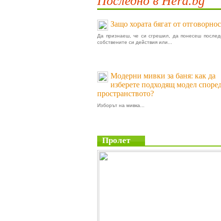
Последно в Hera.bg
Защо хората бягат от отговорнос
Да признаеш, че си сгрешил, да понесеш послед
собствените си действия или...
Модерни мивки за баня: как да
изберете подходящ модел споре
пространството?
Изборът на мивка...
Пролет