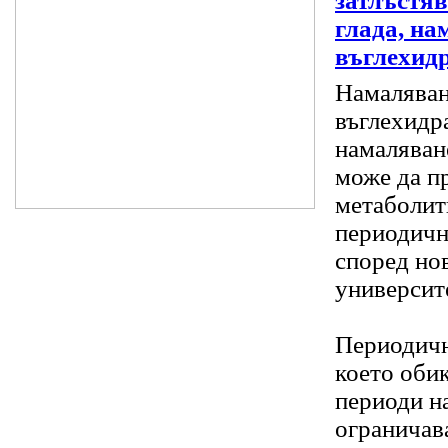
затлъстяв
глада, на
въглехид
Намаляван
въглехидра
намаляван
може да п
метаболит
периодичн
според но
университ
Периодичн
което оби
периоди н
ограничав