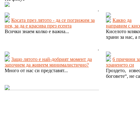
.
Косата през лятото - да се погрижим за
Какво да
нея, за да е красива през есента
направим с кис
Всички знаем колко е важна...
Киселото мляко
храни за нас, а 
.
Защо лятото е най-добрият момент да
6 причини з
започнем да живеем минималистично?
храненето си
Много от нас си представят...
Гроздето, изв
боговете“, не са