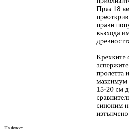
приблизит
През 18 в
преоткрив
прави поп
възхода и
древността
Крехките 
аспержите 
пролетта и
максимум 
15-20 см д
сравнителн
синоним н
изтънченос
На фокус