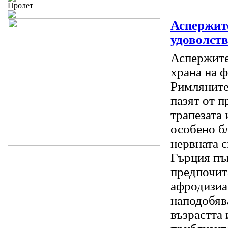
Пролет
Аспержите
удоволст
Аспержите
храна на 
Римляните 
пазят от 
трапезата 
особено б
нервната 
Гърция пъ
предпочит
афродизиа
наподобяв
възрастта 