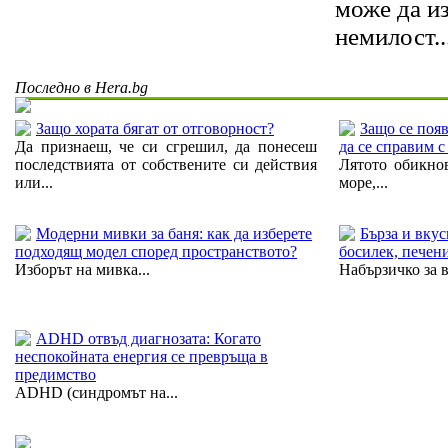
може да и
немилост..
Последно в Hera.bg
Защо хората бягат от отговорност?
Защо се появ
Да признаеш, че си сгрешил, да понесеш
да се справим с
последствията от собствените си действия
Лятото обикнов
или...
море,...
Модерни мивки за баня: как да изберете
Бърза и вку
подходящ модел според пространството?
босилек, печен
Изборът на мивка...
Набързичко за в
ADHD отвъд диагнозата: Когато
неспокойната енергия се превръща в
предимство
ADHD (синдромът на...