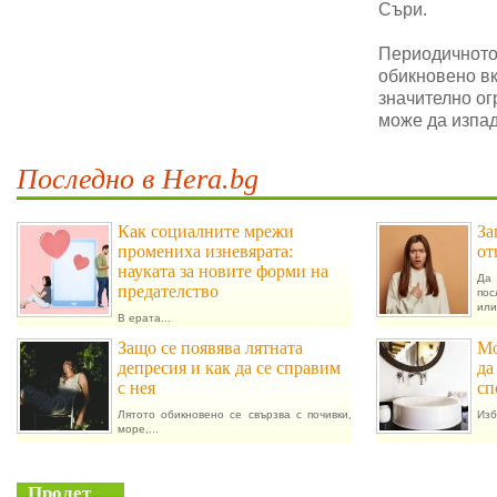
Съри.
Периодичното 
обикновено в
значително ог
може да изпад
Последно в Hera.bg
Как социалните мрежи
За
промениха изневярата:
от
науката за новите форми на
Да 
предателство
пос
или.
В ерата...
Защо се появява лятната
Мо
депресия и как да се справим
да
с нея
сп
Лятото обикновено се свързва с почивки,
Изб
море,...
Пролет