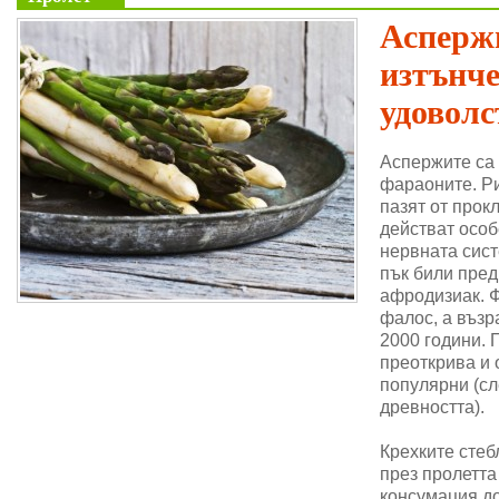
Аспержи
изтънч
удоволс
Аспержите са
фараоните. Ри
пазят от прок
действат особ
нервната сис
пък били пре
афродизиак. 
фалос, а възр
2000 години. 
преоткрива и 
популярни (сл
древността).
Крехките стеб
през пролетта
консумация до