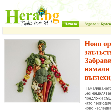
Начало
Здраве и Красо
Ново о
затлъст
Забрави
намали
въглехи
Намаляването
без намаляван
предложи същ
като периодич
ново изследва