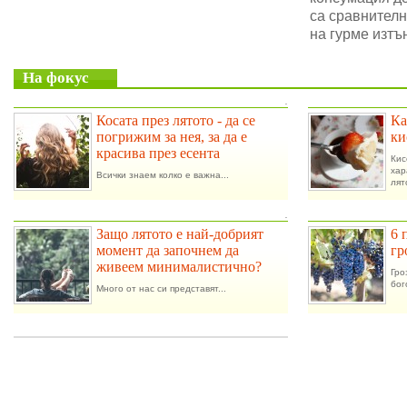
са сравнителн
на гурме изтъ
На фокус
.
Косата през лятото - да се
Ка
погрижим за нея, за да е
ки
красива през есента
Ки
ха
Всички знаем колко е важна...
лят
.
Защо лятото е най-добрият
6 
момент да започнем да
гр
живеем минималистично?
Гро
бог
Много от нас си представят...