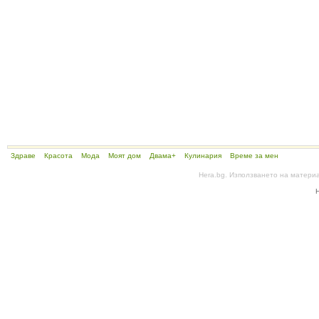
Здраве
Красота
Мода
Моят дом
Двама+
Кулинария
Време за мен
Hera.bg. Използването на матери