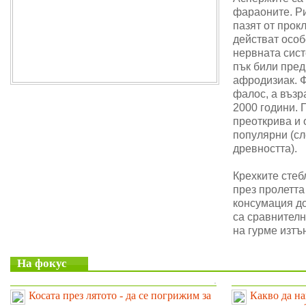
фараоните. Ри
пазят от прок
действат особ
нервната сис
пък били пре
афродизиак. 
фалос, а възр
2000 години. 
преоткрива и 
популярни (сл
древността).
Крехките стеб
през пролетта
консумация до
са сравнителн
на гурме изтъ
На фокус
.
Косата през лятото - да се погрижим за
Какво да на