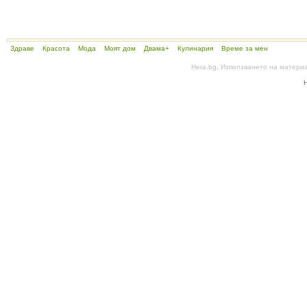
Здраве
Красота
Мода
Моят дом
Двама+
Кулинария
Време за мен
Hera.bg. Използването на матери