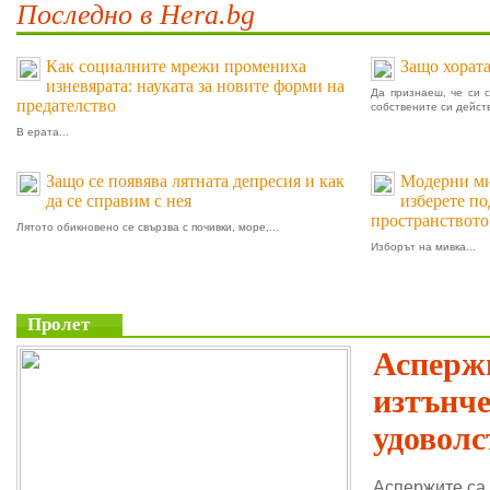
Последно в Hera.bg
Как социалните мрежи промениха
Защо хората
изневярата: науката за новите форми на
Да признаеш, че си 
предателство
собствените си действ
В ерата...
Защо се появява лятната депресия и как
Модерни мив
да се справим с нея
изберете п
пространството
Лятото обикновено се свързва с почивки, море,...
Изборът на мивка...
Пролет
Аспержи
изтънч
удоволс
Аспержите са