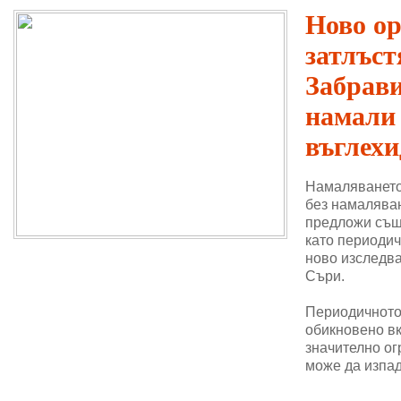
Ново о
затлъст
Забрави
намали
въглехи
Намаляването
без намаляван
предложи същ
като периодич
ново изследва
Съри.
Периодичното 
обикновено в
значително ог
може да изпад