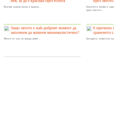
нея, за да е красива през есента
през лятото
Всички знаем колко е важна...
Киселото мляко е едн
през лятото...
.
Защо лятото е най-добрият момент да
6 причини 
започнем да живеем минималистично?
храненето 
Много от нас си представят...
Гроздето, известно ощ