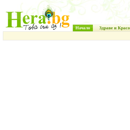
Начало
Здраве и Красо