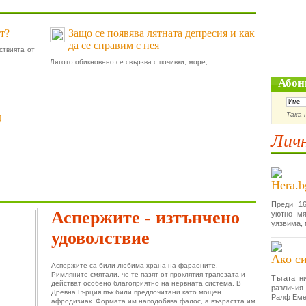
т?
Защо се появява лятната депресия и как
да се справим с нея
ствията от
Лятото обикновено се свързва с почивки, море,...
Абон
Така 
д
Личн
Hera.b
Преди 16
Аспержите - изтънчено
уютно мя
уязвима, 
удоволствие
Ако си
Аспержите са били любима храна на фараоните.
Римляните смятали, че те пазят от проклятия трапезата и
Тъгата н
действат особено благоприятно на нервната система. В
различия
Древна Гърция пък били предпочитани като мощен
Ралф Еме
афродизиак. Формата им наподобява фалос, а възрастта им