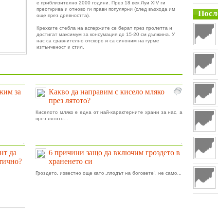
е приблизително 2000 години. През 18 век Луи XIV ги
преоткрива и отново ги прави популярни (след възхода им
Посл
още през древността).
Крехките стебла на аспержите се берат през пролетта и
достигат максимум за консумация до 15-20 см дължина. У
нас са сравнително отскоро и са синоним на гурме
изтънченост и стил.
.
.
ижим за
Какво да направим с кисело мляко
през лятото?
Киселото мляко е една от най-характерните храни за нас, а
през лятото...
.
.
нт да
6 причини защо да включим гроздето в
тично?
храненето си
Гроздето, известно още като „плодът на боговете“, не само...