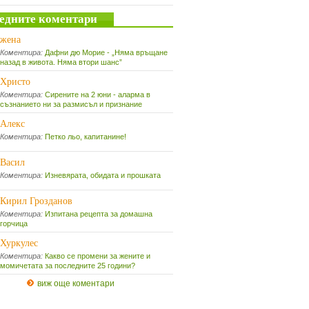
едните коментари
жена
Коментира:
Дафни дю Морие - „Няма връщане
назад в живота. Няма втори шанс”
Христо
Коментира:
Сирените на 2 юни - аларма в
съзнанието ни за размисъл и признание
Алекс
Коментира:
Петко льо, капитанине!
Васил
Коментира:
Изневярата, обидата и прошката
Кирил Грозданов
Коментира:
Изпитана рецепта за домашна
горчица
Хуркулес
Коментира:
Какво се промени за жените и
момичетата за последните 25 години?
виж още коментари