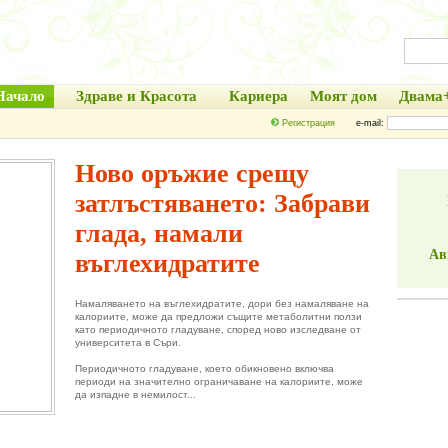
Начало
Здраве и Красота
Кариера
Моят дом
Двама
Регистрация
e-mail:
Ново оръжие срещу
затлъстяването: Забрави
глада, намали
Ав
въглехидратите
Намаляването на въглехидратите, дори без намаляване на
калориите, може да предложи същите метаболитни ползи
като периодичното гладуване, според ново изследване от
университета в Съри.
Периодичното гладуване, което обикновено включва
периоди на значително ограничаване на калориите, може
да изпадне в немилост...