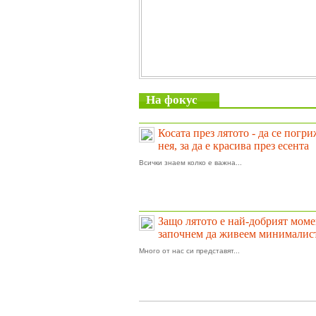
На фокус
Косата през лятото - да се погр
нея, за да е красива през есента
Всички знаем колко е важна...
Защо лятото е най-добрият моме
започнем да живеем минималис
Много от нас си представят...