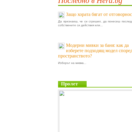
Последно в Hera.bg
Защо хората бягат от отговорнос
Да признаеш, че си сгрешил, да понесеш послед
собствените си действия или...
Модерни мивки за баня: как да
изберете подходящ модел споре
пространството?
Изборът на мивка...
Пролет