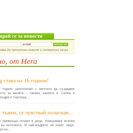
ирай се за новости
няма да пропускаш новите и интересни неща
о, от Hera
g става на 16 години!
 години започнахме с мечтата да създадем
сто за жената – такава, каквато е. Силна и
мъдра и търсеща,...
 тъжен, се чувствай поласкан...
и превръща отново в деца. Унищожава всички
 на интелекта. И най-мъдрите не знаят защо.
рсън...