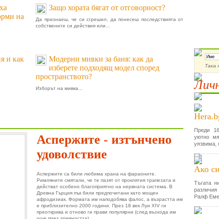
ха
Защо хората бягат от отговорност?
орми на
Да признаеш, че си сгрешил, да понесеш последствията от
собствените си действия или...
Абон
я и как
Модерни мивки за баня: как да
Така 
изберете подходящ модел според
пространството?
Личн
Изборът на мивка...
Hera.b
Преди 16
Аспержите - изтънчено
уютно мя
уязвима, 
удоволствие
Ако си
Аспержите са били любима храна на фараоните.
Римляните смятали, че те пазят от проклятия трапезата и
Тъгата н
действат особено благоприятно на нервната система. В
различия
Древна Гърция пък били предпочитани като мощен
Ралф Еме
афродизиак. Формата им наподобява фалос, а възрастта им
е приблизително 2000 години. През 18 век Луи XIV ги
преоткрива и отново ги прави популярни (след възхода им
Посл
още през древността).