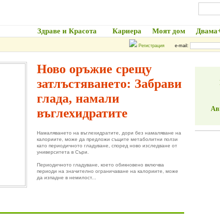
Начало
Здраве и Красота
Кариера
Моят дом
Двама
Регистрация
e-mail:
Ново оръжие срещу
затлъстяването: Забрави
глада, намали
Ав
въглехидратите
Намаляването на въглехидратите, дори без намаляване на
калориите, може да предложи същите метаболитни ползи
като периодичното гладуване, според ново изследване от
университета в Съри.
Периодичното гладуване, което обикновено включва
периоди на значително ограничаване на калориите, може
да изпадне в немилост...