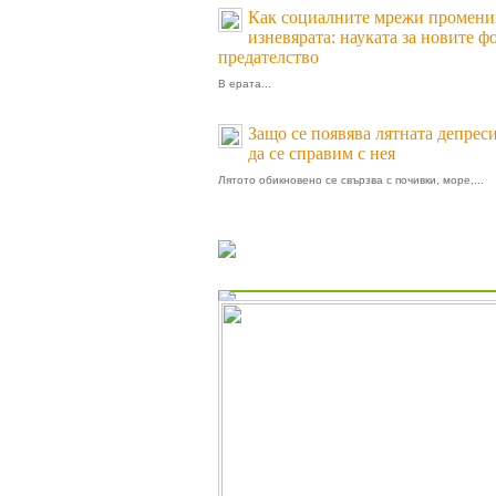
Как социалните мрежи промени
изневярата: науката за новите ф
предателство
В ерата...
Защо се появява лятната депреси
да се справим с нея
Лятото обикновено се свързва с почивки, море,...
Пролет