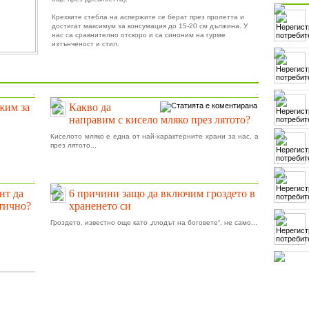
Крехките стебла на аспержите се берат през пролетта и
достигат максимум за консумация до 15-20 см дължина. У
нас са сравнително отскоро и са синоним на гурме
изтънченост и стил.
.
.
ижим за
Какво да
направим с кисело мляко през лятото?
Киселото мляко е една от най-характерните храни за нас, а
през лятото...
.
.
нт да
6 причини защо да включим гроздето в
тично?
храненето си
Гроздето, известно още като „плодът на боговете“, не само...