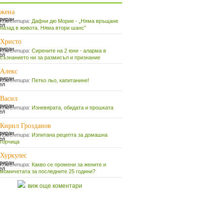
жена
Коментира:
Дафни дю Морие - „Няма връщане
назад в живота. Няма втори шанс”
Христо
Коментира:
Сирените на 2 юни - аларма в
съзнанието ни за размисъл и признание
Алекс
Коментира:
Петко льо, капитанине!
Васил
Коментира:
Изневярата, обидата и прошката
Кирил Грозданов
Коментира:
Изпитана рецепта за домашна
горчица
Хуркулес
Коментира:
Какво се промени за жените и
момичетата за последните 25 години?
виж още коментари