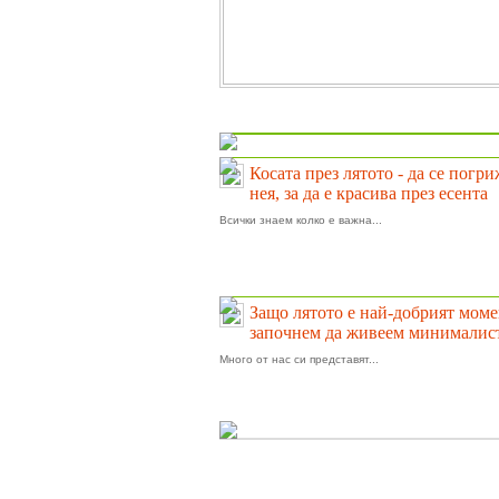
На фокус
Косата през лятото - да се погр
нея, за да е красива през есента
Всички знаем колко е важна...
Защо лятото е най-добрият моме
започнем да живеем минималис
Много от нас си представят...