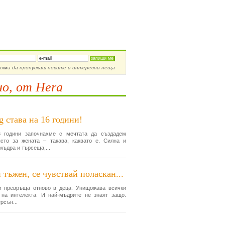
ирай се за новости
няма да пропускаш новите и интересни неща
о, от Hera
g става на 16 години!
 години започнахме с мечтата да създадем
сто за жената – такава, каквато е. Силна и
мъдра и търсеща,...
 тъжен, се чувствай поласкан...
и превръща отново в деца. Унищожава всички
 на интелекта. И най-мъдрите не знаят защо.
рсън...
едните коментари