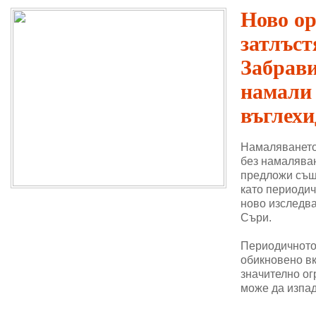
Ново о
затлъст
Забрави
намали
въглехи
Намаляването
без намаляван
предложи същ
като периодич
ново изследва
Съри.
Периодичното 
обикновено в
значително ог
може да изпад