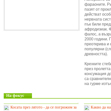
фараоните. Ри
пазят от прок
действат особ
нервната сис
пък били пре
афродизиак. 
фалос, а възр
2000 години. 
преоткрива и 
популярни (сл
древността).
Крехките стеб
през пролетта
консумация до
са сравнителн
на гурме изтъ
На фокус
.
Косата през лятото - да се погрижим за
Какво да на