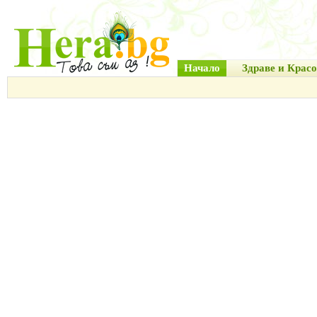
Начало
Здраве и Красо