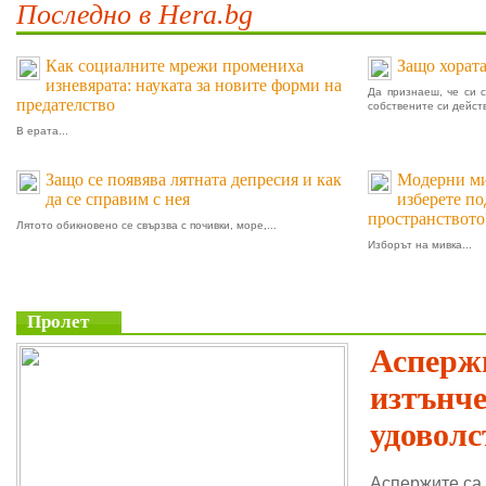
Последно в Hera.bg
Как социалните мрежи промениха
Защо хората
изневярата: науката за новите форми на
Да признаеш, че си 
предателство
собствените си действ
В ерата...
Защо се появява лятната депресия и как
Модерни мив
да се справим с нея
изберете п
пространството
Лятото обикновено се свързва с почивки, море,...
Изборът на мивка...
Пролет
Аспержи
изтънч
удоволс
Аспержите са