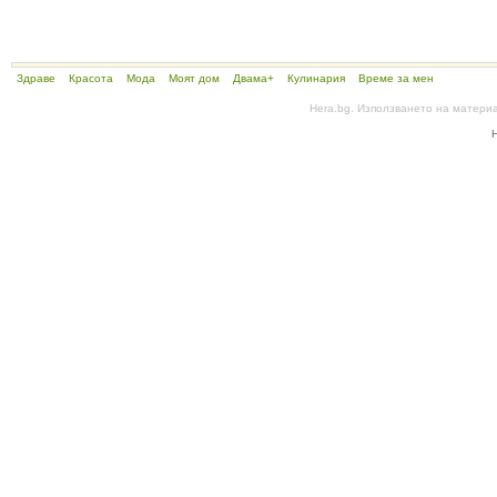
Здраве
Красота
Мода
Моят дом
Двама+
Кулинария
Време за мен
Hera.bg. Използването на матери