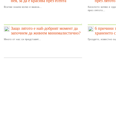
нея, за да е красива през есента
през лятото
Всички знаем колко е важна...
Киселото мляко е едн
през лятото...
.
Защо лятото е най-добрият момент да
6 причини 
започнем да живеем минималистично?
храненето 
Много от нас си представят...
Гроздето, известно ощ