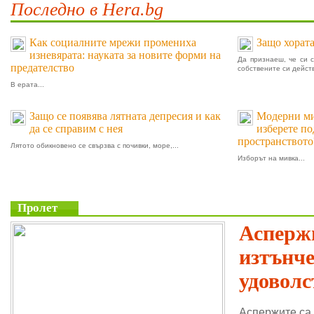
Последно в Hera.bg
Как социалните мрежи промениха
Защо хората
изневярата: науката за новите форми на
Да признаеш, че си 
предателство
собствените си действ
В ерата...
Защо се появява лятната депресия и как
Модерни мив
да се справим с нея
изберете п
пространството
Лятото обикновено се свързва с почивки, море,...
Изборът на мивка...
Пролет
Аспержи
изтънч
удоволс
Аспержите са