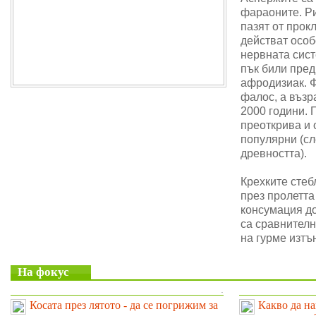
фараоните. Ри
пазят от прок
действат особ
нервната сис
пък били пре
афродизиак. 
фалос, а възр
2000 години. 
преоткрива и 
популярни (сл
древността).
Крехките стеб
през пролетта
консумация до
са сравнителн
на гурме изтъ
На фокус
.
Косата през лятото - да се погрижим за
Какво да на