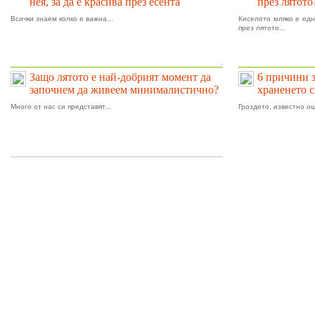
нея, за да е красива през есента
през лятото
Всички знаем колко е важна...
Киселото мляко е едн
през лятото...
.
Защо лятото е най-добрият момент да
6 причини 
започнем да живеем минималистично?
храненето 
Много от нас си представят...
Гроздето, известно ощ