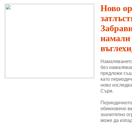
Ново о
затлъст
Забрави
намали
въглехи
Намаляването
без намаляван
предложи същ
като периодич
ново изследва
Съри.
Периодичното 
обикновено в
значително ог
може да изпад