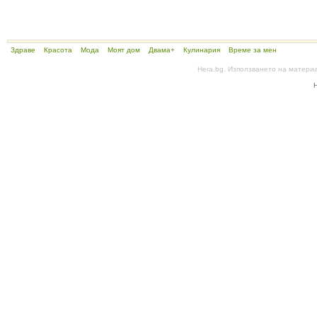
Здраве
Красота
Мода
Моят дом
Двама+
Кулинария
Време за мен
Hera.bg. Използването на матери