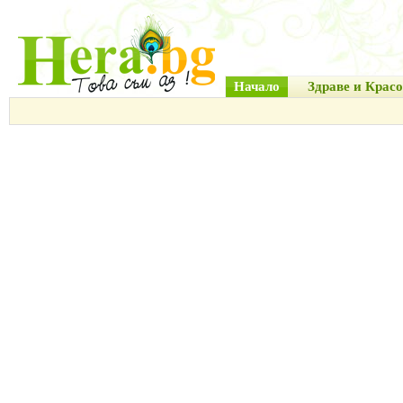
Начало
Здраве и Красо