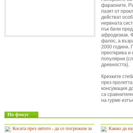
фараоните. Ри
пазят от прок
действат особ
нервната сис
пък били пре
афродизиак. 
фалос, а възр
2000 години. 
преоткрива и 
популярни (сл
древността).
Крехките стеб
през пролетта
консумация до
са сравнителн
на гурме изтъ
На фокус
.
Косата през лятото - да се погрижим за
Какво да на