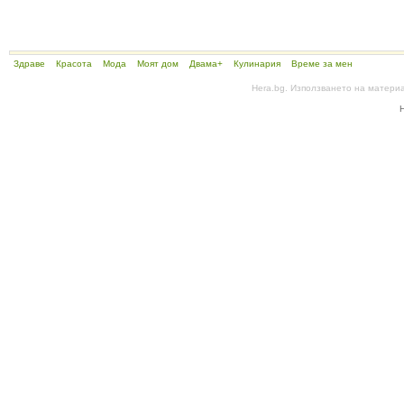
Здраве
Красота
Мода
Моят дом
Двама+
Кулинария
Време за мен
Hera.bg. Използването на матери