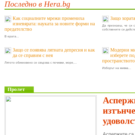
Последно в Hera.bg
Как социалните мрежи промениха
Защо хората
изневярата: науката за новите форми на
Да признаеш, че си 
предателство
собствените си действ
В ерата...
Защо се появява лятната депресия и как
Модерни мив
да се справим с нея
изберете п
пространството
Лятото обикновено се свързва с почивки, море,...
Изборът на мивка...
Пролет
Аспержи
изтънч
удоволс
Аспержите са