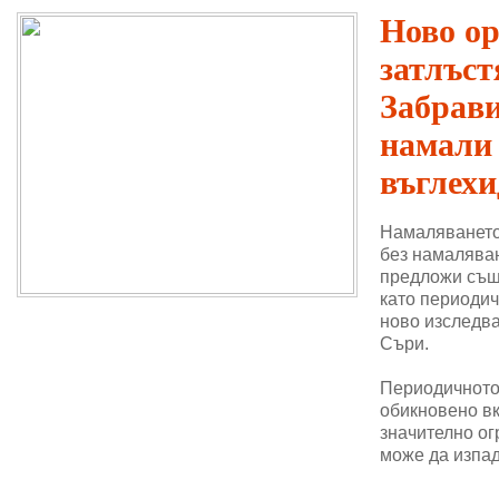
Ново о
затлъст
Забрави
намали
въглехи
Намаляването
без намаляван
предложи същ
като периодич
ново изследва
Съри.
Периодичното 
обикновено в
значително ог
може да изпад