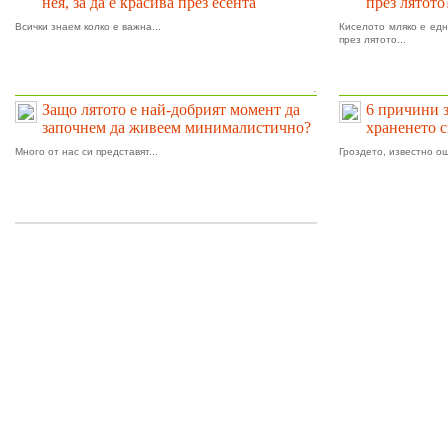
нея, за да е красива през есента
през лятото
Всички знаем колко е важна...
Киселото мляко е едн
през лятото...
.
Защо лятото е най-добрият момент да
6 причини 
започнем да живеем минималистично?
храненето 
Много от нас си представят...
Гроздето, известно ощ