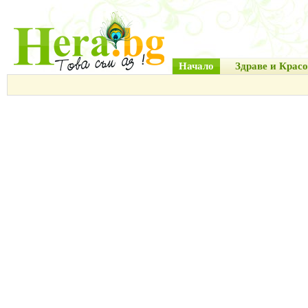
Начало
Здраве и Красо