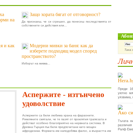
ха
Защо хората бягат от отговорност?
орми на
Да признаеш, че си сгрешил, да понесеш последствията от
собствените си действия или...
Абон
я и как
Модерни мивки за баня: как да
Така 
изберете подходящ модел според
пространството?
Личн
Изборът на мивка...
Hera.b
Преди 16
Аспержите - изтънчено
уютно мя
уязвима, 
удоволствие
Ако си
Аспержите са били любима храна на фараоните.
Римляните смятали, че те пазят от проклятия трапезата и
Тъгата н
действат особено благоприятно на нервната система. В
различия
Древна Гърция пък били предпочитани като мощен
Ралф Еме
афродизиак. Формата им наподобява фалос, а възрастта им