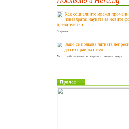
Последно в Hera.bg
Как социалните мрежи промени
изневярата: науката за новите ф
предателство
В ерата...
Защо се появява лятната депреси
да се справим с нея
Лятото обикновено се свързва с почивки, море,...
Пролет