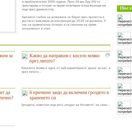
е приблизително 2000 години. През 18 век Луи XIV ги
преоткрива и отново ги прави популярни (след възхода им
Посл
още през древността).
Крехките стебла на аспержите се берат през пролетта и
достигат максимум за консумация до 15-20 см дължина. У
нас са сравнително отскоро и са синоним на гурме
изтънченост и стил.
.
.
ижим за
Какво да направим с кисело мляко
през лятото?
Киселото мляко е една от най-характерните храни за нас, а
през лятото...
.
.
нт да
6 причини защо да включим гроздето в
тично?
храненето си
Гроздето, известно още като „плодът на боговете“, не само...