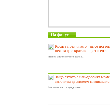
На фокус
Косата през лятото - да се погр
нея, за да е красива през есента
Всички знаем колко е важна...
Защо лятото е най-добрият моме
започнем да живеем минималис
Много от нас си представят...