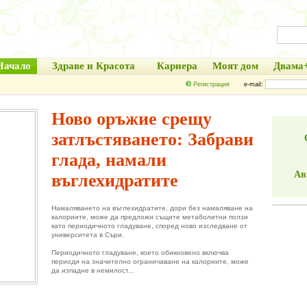
Начало
Здраве и Красота
Кариера
Моят дом
Двама
Регистрация
e-mail:
Ново оръжие срещу
затлъстяването: Забрави
глада, намали
Ав
въглехидратите
Намаляването на въглехидратите, дори без намаляване на
калориите, може да предложи същите метаболитни ползи
като периодичното гладуване, според ново изследване от
университета в Съри.
Периодичното гладуване, което обикновено включва
периоди на значително ограничаване на калориите, може
да изпадне в немилост...