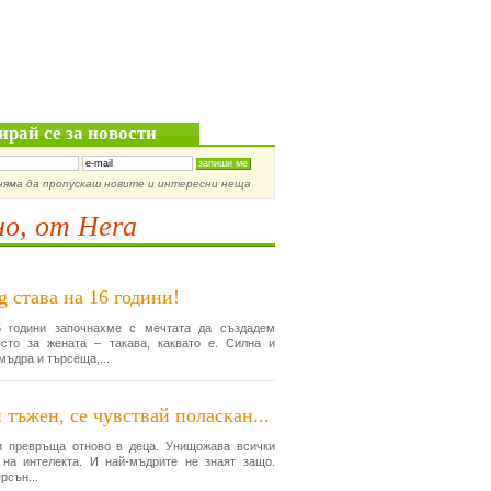
ирай се за новости
няма да пропускаш новите и интересни неща
о, от Hera
g става на 16 години!
 години започнахме с мечтата да създадем
сто за жената – такава, каквато е. Силна и
мъдра и търсеща,...
 тъжен, се чувствай поласкан...
и превръща отново в деца. Унищожава всички
 на интелекта. И най-мъдрите не знаят защо.
рсън...