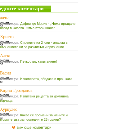
едните коментари
жена
Коментира:
Дафни дю Морие - „Няма връщане
назад в живота. Няма втори шанс”
Христо
Коментира:
Сирените на 2 юни - аларма в
съзнанието ни за размисъл и признание
Алекс
Коментира:
Петко льо, капитанине!
Васил
Коментира:
Изневярата, обидата и прошката
Кирил Грозданов
Коментира:
Изпитана рецепта за домашна
горчица
Хуркулес
Коментира:
Какво се промени за жените и
момичетата за последните 25 години?
виж още коментари