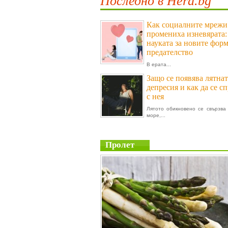
Последно в Hera.bg
Как социалните мрежи
промениха изневярата:
науката за новите фор
предателство
В ерата...
Защо се появява лятнат
депресия и как да се с
с нея
Лятото обикновено се свързва 
море,...
Пролет