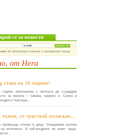
ирай се за новости
няма да пропускаш новите и интересни неща
о, от Hera
g става на 16 години!
 години започнахме с мечтата да създадем
сто за жената – такава, каквато е. Силна и
мъдра и търсеща,...
 тъжен, се чувствай поласкан...
и превръща отново в деца. Унищожава всички
 на интелекта. И най-мъдрите не знаят защо.
рсън...