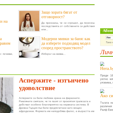
Защо хората бягат от
отговорност?
ми на
Да признаеш, че си сгрешил, да понесеш
последствията от собствените си действия
или...
Абон
а
Модерни мивки за баня: как
Така 
правим
да изберете подходящ модел
според пространството?
Личн
с почивки,
Изборът на мивка...
Hera.b
Преди 16
Аспержите - изтънчено
уютно мя
уязвима, 
удоволствие
Ако си
Аспержите са били любима храна на фараоните.
Римляните смятали, че те пазят от проклятия трапезата и
Тъгата н
действат особено благоприятно на нервната система. В
различия
Древна Гърция пък били предпочитани като мощен
Ралф Еме
афродизиак. Формата им наподобява фалос, а възрастта им