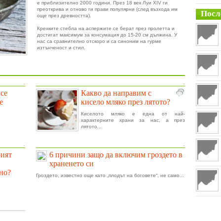
е приблизително 2000 години. През 18 век Луи XIV ги
преоткрива и отново ги прави популярни (след възхода им
Посл
още през древността).
Крехките стебла на аспержите се берат през пролетта и
достигат максимум за консумация до 15-20 см дължина. У
нас са сравнително отскоро и са синоним на гурме
изтънченост и стил.
.
.
 се
Какво да направим с
е
кисело мляко през лятото?
Киселото мляко е една от най-
характерните храни за нас, а през
лятото...
.
.
рият
6 причини защо да включим гроздето в
храненето си
но?
Гроздето, известно още като „плодът на боговете“, не само...