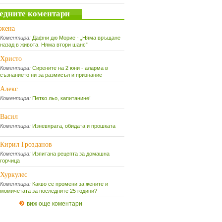
едните коментари
жена
Коментира:
Дафни дю Морие - „Няма връщане
назад в живота. Няма втори шанс”
Христо
Коментира:
Сирените на 2 юни - аларма в
съзнанието ни за размисъл и признание
Алекс
Коментира:
Петко льо, капитанине!
Васил
Коментира:
Изневярата, обидата и прошката
Кирил Грозданов
Коментира:
Изпитана рецепта за домашна
горчица
Хуркулес
Коментира:
Какво се промени за жените и
момичетата за последните 25 години?
виж още коментари