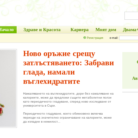
Начало
Здраве и Красота
Кариера
Моят дом
Двама
Регистрация
e-mail:
Ново оръжие срещу
затлъстяването: Забрави
глада, намали
Ав
въглехидратите
Намаляването на въглехидратите, дори без намаляване на
калориите, може да предложи същите метаболитни ползи
като периодичното гладуване, според ново изследване от
университета в Съри.
Периодичното гладуване, което обикновено включва
периоди на значително ограничаване на калориите, може
да изпадне в немилост...