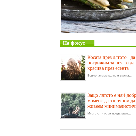
На фокус
Косата през лятото - да
погрижим за нея, за да 
красива през есента
Всички знаем колко е важна...
Защо лятото е най-доб
момент да започнем да
живеем минималистич
Много от нас си представят...