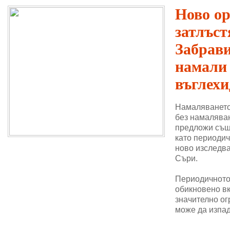
Ново о
затлъст
Забрави
намали
въглехи
Намаляването
без намаляван
предложи същ
като периодич
ново изследва
Съри.
Периодичното 
обикновено в
значително ог
може да изпад