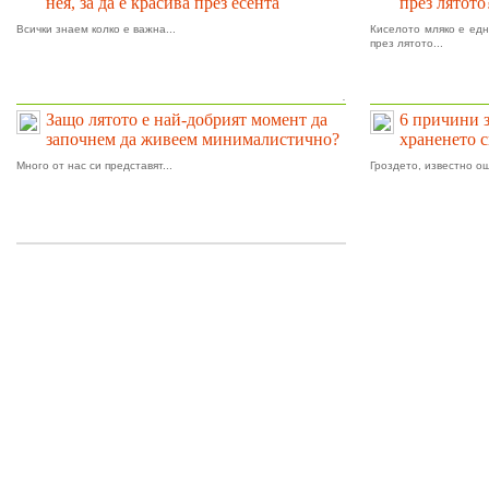
нея, за да е красива през есента
през лятото
Всички знаем колко е важна...
Киселото мляко е едн
през лятото...
.
Защо лятото е най-добрият момент да
6 причини 
започнем да живеем минималистично?
храненето 
Много от нас си представят...
Гроздето, известно ощ