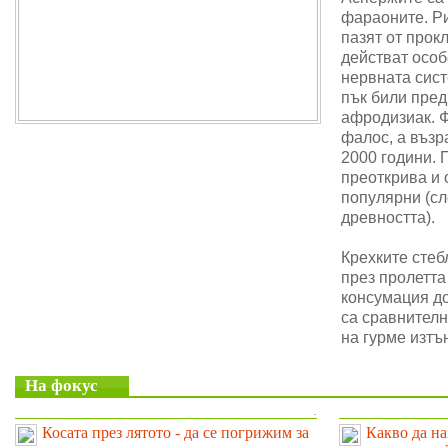
фараоните. Ри
пазят от прок
действат особ
нервната сис
пък били пре
афродизиак. 
фалос, а възр
2000 години. 
преоткрива и 
популярни (сл
древността).
Крехките стеб
през пролетта
консумация до
са сравнителн
на гурме изтъ
На фокус
.
Косата през лятото - да се погрижим за
Какво да на