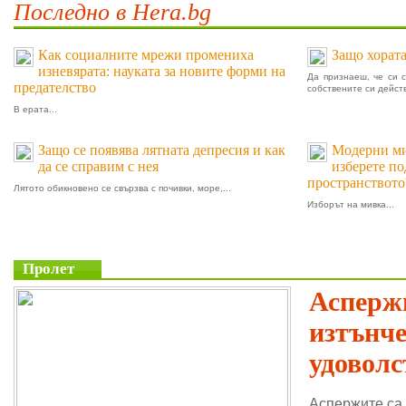
Последно в Hera.bg
Как социалните мрежи промениха
Защо хората
изневярата: науката за новите форми на
Да признаеш, че си 
предателство
собствените си действ
В ерата...
Защо се появява лятната депресия и как
Модерни мив
да се справим с нея
изберете п
пространството
Лятото обикновено се свързва с почивки, море,...
Изборът на мивка...
Пролет
Аспержи
изтънч
удоволс
Аспержите са