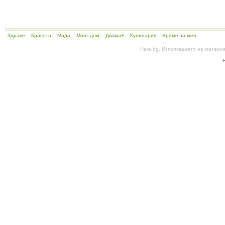
Здраве
Красота
Мода
Моят дом
Двама+
Кулинария
Време за мен
Hera.bg. Използването на матери