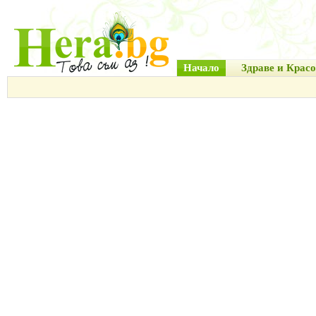
Начало
Здраве и Красо