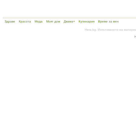
Здраве
Красота
Мода
Моят дом
Двама+
Кулинария
Време за мен
Hera.bg. Използването на матери