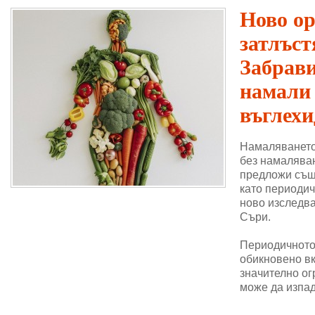
Ново о
затлъст
Забрави
намали
въглехи
Намаляването
без намаляван
предложи същ
като периодич
ново изследва
Съри.
Периодичното 
обикновено в
значително ог
може да изпад