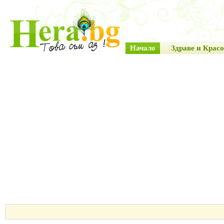
Начало
Здраве и Красо