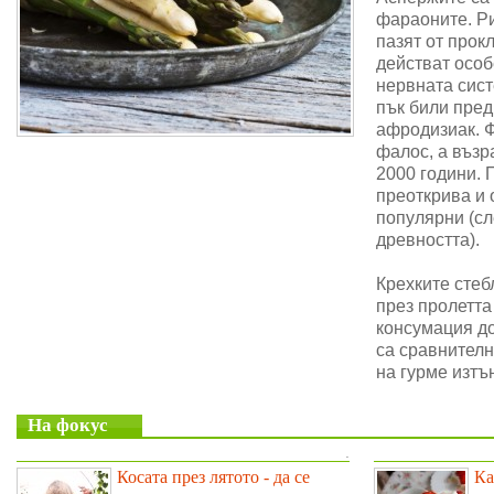
фараоните. Ри
пазят от прок
действат особ
нервната сис
пък били пре
афродизиак. 
фалос, а възр
2000 години. 
преоткрива и 
популярни (сл
древността).
Крехките стеб
през пролетта
консумация до
са сравнителн
на гурме изтъ
На фокус
.
Косата през лятото - да се
Ка