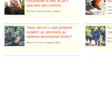
погрижим за нея, за да е
ки
красива през есента
Ки
ха
Всички знаем колко е важна...
лят
.
Защо лятото е най-добрият
6 
момент да започнем да
гр
живеем минималистично?
Гро
бог
Много от нас си представят...