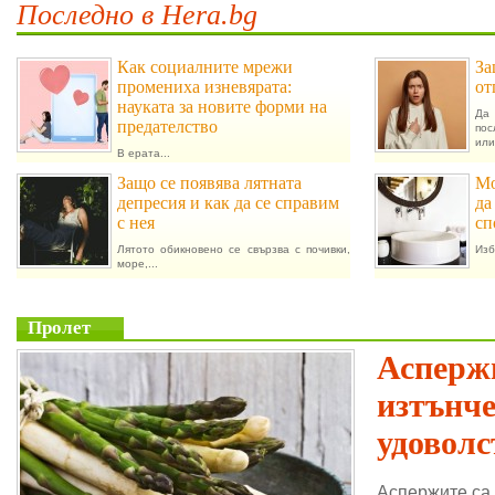
Последно в Hera.bg
Как социалните мрежи
За
промениха изневярата:
от
науката за новите форми на
Да 
предателство
пос
или.
В ерата...
Защо се появява лятната
Мо
депресия и как да се справим
да
с нея
сп
Лятото обикновено се свързва с почивки,
Изб
море,...
Пролет
Аспержи
изтънч
удоволс
Аспержите са