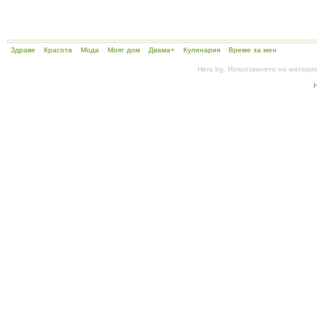
Здраве
Красота
Мода
Моят дом
Двама+
Кулинария
Време за мен
Hera.bg. Използването на матери