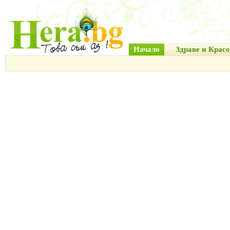
Начало
Здраве и Красо