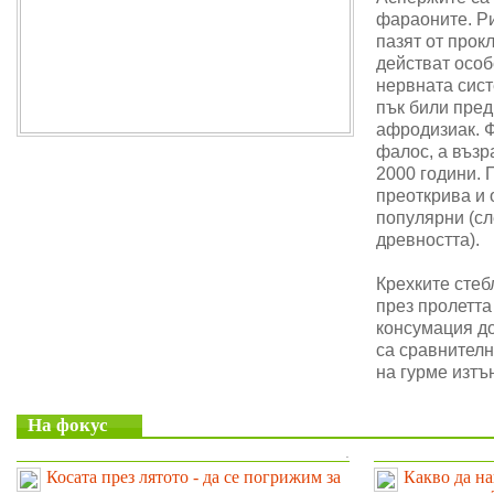
фараоните. Ри
пазят от прок
действат особ
нервната сис
пък били пре
афродизиак. 
фалос, а възр
2000 години. 
преоткрива и 
популярни (сл
древността).
Крехките стеб
през пролетта
консумация до
са сравнителн
на гурме изтъ
На фокус
.
Косата през лятото - да се погрижим за
Какво да на