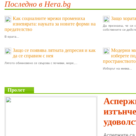
Последно в Hera.bg
Как социалните мрежи промениха
Защо хората
изневярата: науката за новите форми на
Да признаеш, че си 
предателство
собствените си действ
В ерата...
Защо се появява лятната депресия и как
Модерни мив
да се справим с нея
изберете п
пространството
Лятото обикновено се свързва с почивки, море,...
Изборът на мивка...
Пролет
Аспержи
изтънч
удоволс
Аспержите са