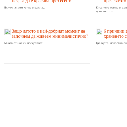
нея, за да е красива през есента
през лятото
Всички знаем колко е важна...
Киселото мляко е едн
през лятото...
.
Защо лятото е най-добрият момент да
6 причини 
започнем да живеем минималистично?
храненето 
Много от нас си представят...
Гроздето, известно ощ