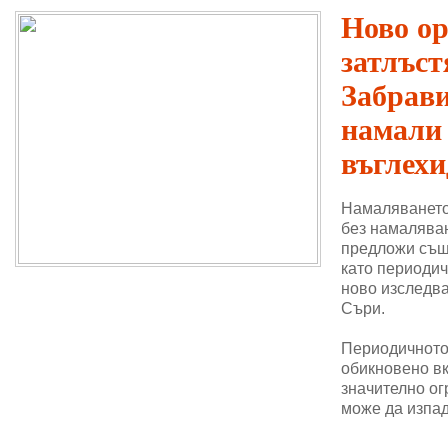
Ново о
затлъст
Забрави
намали
въглехи
Намаляването
без намаляван
предложи същ
като периодич
ново изследва
Съри.
Периодичното 
обикновено в
значително ог
може да изпад