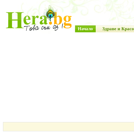
Начало
Здраве и Красо