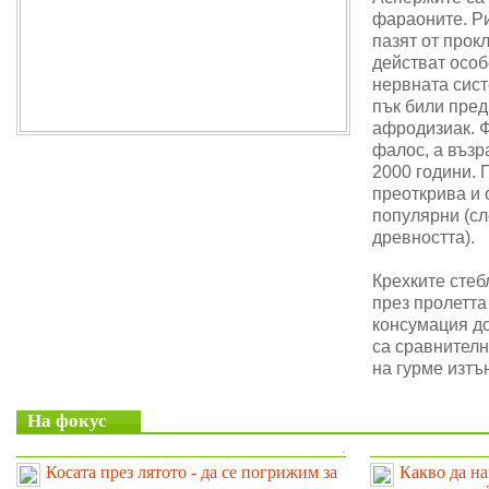
фараоните. Ри
пазят от прок
действат особ
нервната сис
пък били пре
афродизиак. 
фалос, а възр
2000 години. 
преоткрива и 
популярни (сл
древността).
Крехките стеб
през пролетта
консумация до
са сравнителн
на гурме изтъ
На фокус
.
Косата през лятото - да се погрижим за
Какво да на