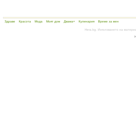
Здраве
Красота
Мода
Моят дом
Двама+
Кулинария
Време за мен
Hera.bg. Използването на матери