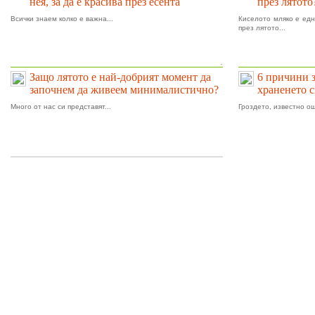
нея, за да е красива през есента
през лятото
Всички знаем колко е важна...
Киселото мляко е едн
през лятото...
.
Защо лятото е най-добрият момент да
6 причини 
започнем да живеем минималистично?
храненето 
Много от нас си представят...
Гроздето, известно ощ