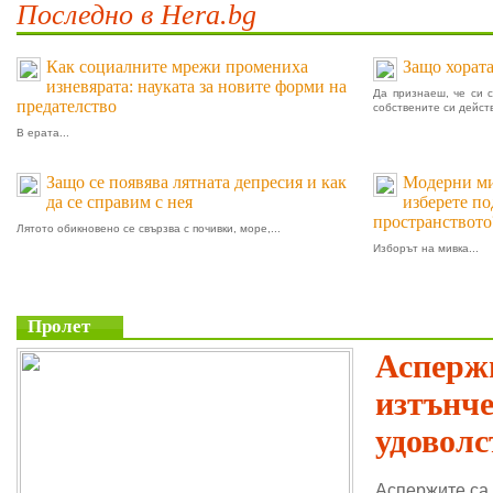
Последно в Hera.bg
Как социалните мрежи промениха
Защо хората
изневярата: науката за новите форми на
Да признаеш, че си 
предателство
собствените си действ
В ерата...
Защо се появява лятната депресия и как
Модерни мив
да се справим с нея
изберете п
пространството
Лятото обикновено се свързва с почивки, море,...
Изборът на мивка...
Пролет
Аспержи
изтънч
удоволс
Аспержите са