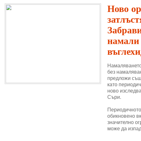
Ново о
затлъст
Забрави
намали
въглехи
Намаляването
без намаляван
предложи същ
като периодич
ново изследва
Съри.
Периодичното 
обикновено в
значително ог
може да изпад