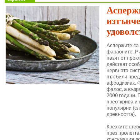
Аспержи
изтънч
удоволс
Аспержите са
фараоните. Ри
пазят от прок
действат особ
нервната сис
пък били пре
афродизиак. 
фалос, а възр
2000 години. 
преоткрива и 
популярни (сл
древността).
Крехките стеб
през пролетта
консумация до