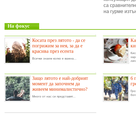
са сравнителн
на гурме изтъ
На фокус
.
Косата през лятото - да се
Ка
погрижим за нея, за да е
ки
красива през есента
Ки
ха
Всички знаем колко е важна...
лят
.
Защо лятото е най-добрият
6 
момент да започнем да
гр
живеем минималистично?
Гро
бог
Много от нас си представят...