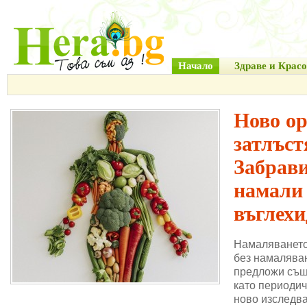
Начало
Здраве и Красо
Ново о
затлъст
Забрави
намали
въглехи
Намаляването
без намаляван
предложи същ
като периодич
ново изследва