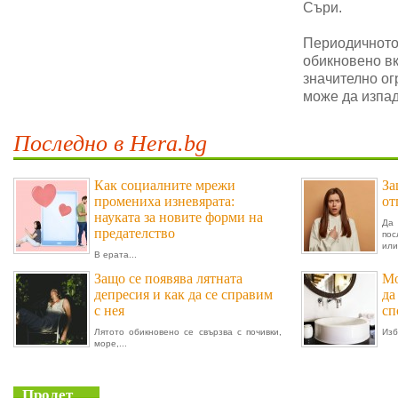
Съри.
Периодичното 
обикновено в
значително ог
може да изпад
Последно в Hera.bg
Как социалните мрежи
За
промениха изневярата:
от
науката за новите форми на
Да 
предателство
пос
или.
В ерата...
Защо се появява лятната
Мо
депресия и как да се справим
да
с нея
сп
Лятото обикновено се свързва с почивки,
Изб
море,...
Пролет