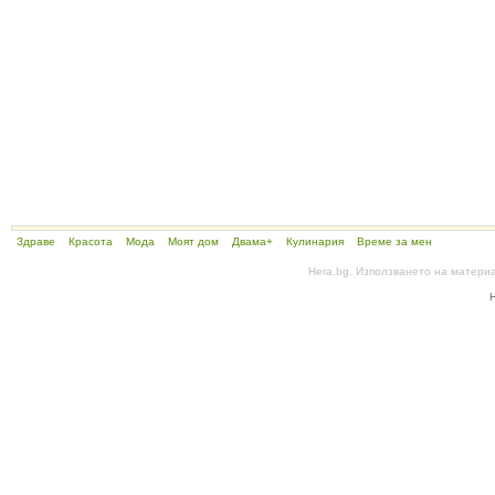
Здраве
Красота
Мода
Моят дом
Двама+
Кулинария
Време за мен
Hera.bg. Използването на матери