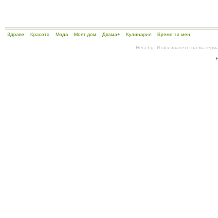
Здраве
Красота
Мода
Моят дом
Двама+
Кулинария
Време за мен
Hera.bg. Използването на матери