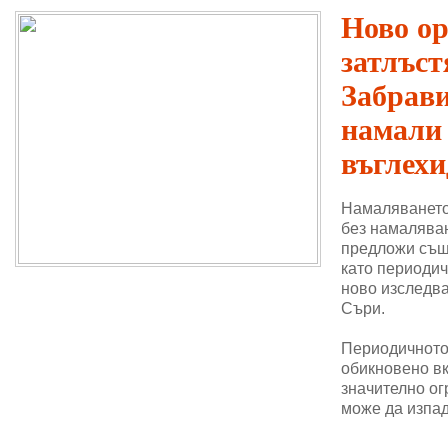
Ново о
затлъст
Забрави
намали
въглехи
Намаляването
без намаляван
предложи същ
като периодич
ново изследва
Съри.
Периодичното 
обикновено в
значително ог
може да изпад