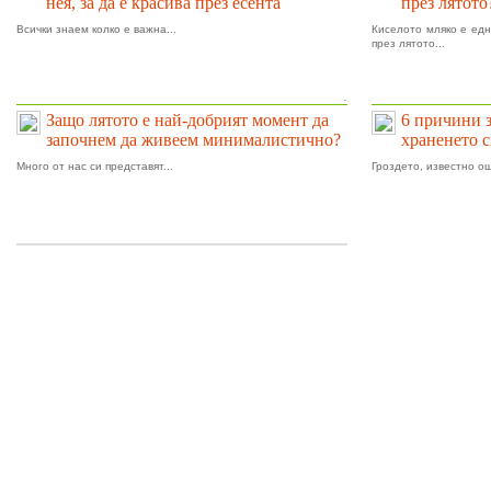
нея, за да е красива през есента
през лятото
Всички знаем колко е важна...
Киселото мляко е едн
през лятото...
.
Защо лятото е най-добрият момент да
6 причини 
започнем да живеем минималистично?
храненето 
Много от нас си представят...
Гроздето, известно ощ