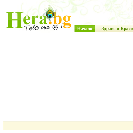
Начало
Здраве и Красо