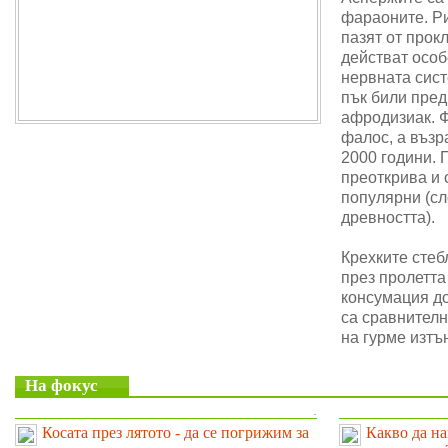
фараоните. Ри
пазят от прок
действат особ
нервната сис
пък били пре
афродизиак. 
фалос, а възр
2000 години. 
преоткрива и 
популярни (сл
древността).
Крехките стеб
през пролетта
консумация до
са сравнителн
на гурме изтъ
На фокус
.
Косата през лятото - да се погрижим за
Какво да на