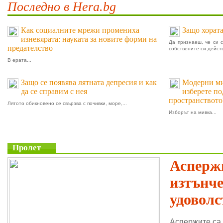
Последно в Hera.bg
Как социалните мрежи промениха
Защо хората
изневярата: науката за новите форми на
Да признаеш, че си 
предателство
собствените си действ
В ерата...
Защо се появява лятната депресия и как
Модерни мив
да се справим с нея
изберете п
пространството
Лятото обикновено се свързва с почивки, море,...
Изборът на мивка...
Пролет
Аспержи
изтънч
удоволс
Аспержите са