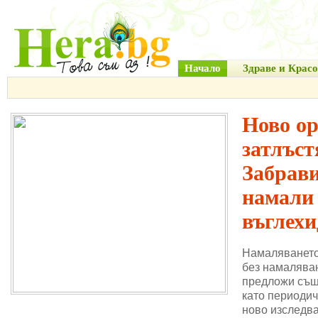
Начало
Здраве и Красо
Ново о
затлъст
Забрави
намали
въглехи
Намаляването
без намаляван
предложи същ
като периодич
ново изследва