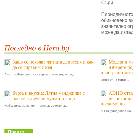
Съри.
Периодичното 
обикновено в
значително ог
може да изпад
Последно в Hera.bg
Защо се появява лятната депресия и как
Модерни мив
да се справим с нея
изберете п
пространството
Лятото обикновено се свързва с почивки, море,...
Изборът на мивка...
Бърза и вкусна: Лятна манджичка с
ADHD отвъд
босилек, печени чушки и яйца
неспокойнат
предимство
Набързичко за вечеря – вкусна, ароматна...
ADHD (синдромът на..
Пролет