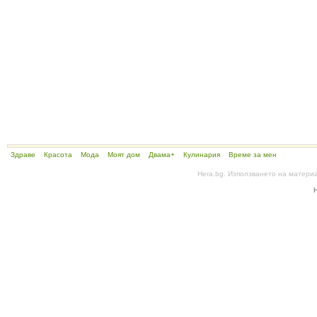
Здраве
Красота
Мода
Моят дом
Двама+
Кулинария
Време за мен
Hera.bg. Използването на матери