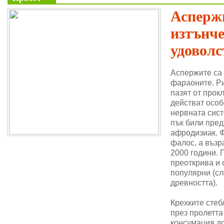
Аспержи
изтънч
удоволс
Аспержите са
фараоните. Ри
пазят от прок
действат особ
нервната сис
пък били пре
афродизиак. 
фалос, а възр
2000 години. 
преоткрива и 
популярни (сл
древността).
Крехките стеб
през пролетта
консумация до