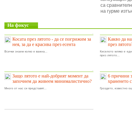
са сравнителн
на гурме изтъ
На фокус
.
Косата през лятото - да се погрижим за
Какво да на
нея, за да е красива през есента
през лятото
Всички знаем колко е важна...
Киселото мляко е едн
през лятото...
.
Защо лятото е най-добрият момент да
6 причини 
започнем да живеем минималистично?
храненето 
Много от нас си представят...
Гроздето, известно ощ