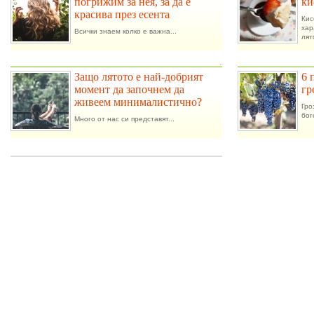
погрижим за нея, за да е
ки
красива през есента
Ки
ха
Всички знаем колко е важна...
лят
.
Защо лятото е най-добрият
6 
момент да започнем да
гр
живеем минималистично?
Гро
бог
Много от нас си представят...