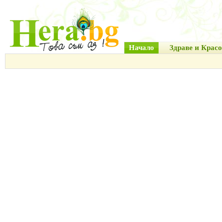
Начало
Здраве и Красо