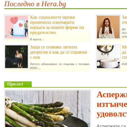
Последно в Hera.bg
Как социалните мрежи
За
промениха изневярата:
от
науката за новите форми на
Да 
предателство
пос
или.
В ерата...
Защо се появява лятната
Мо
депресия и как да се справим
да
с нея
сп
Лятото обикновено се свързва с почивки,
Изб
море,...
Пролет
Аспержи
изтънч
удоволс
Аспержите са