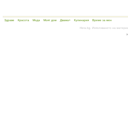
Здраве
Красота
Мода
Моят дом
Двама+
Кулинария
Време за мен
Hera.bg. Използването на матери