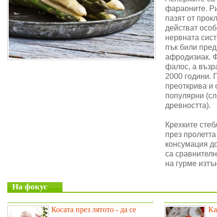
фараоните. Ри
пазят от прок
действат особ
нервната сис
пък били пре
афродизиак. 
фалос, а възр
2000 години. 
преоткрива и 
популярни (сл
древността).
Крехките стеб
през пролетта
консумация до
са сравнителн
на гурме изтъ
На фокус
.
Косата през лятото - да се
Ка