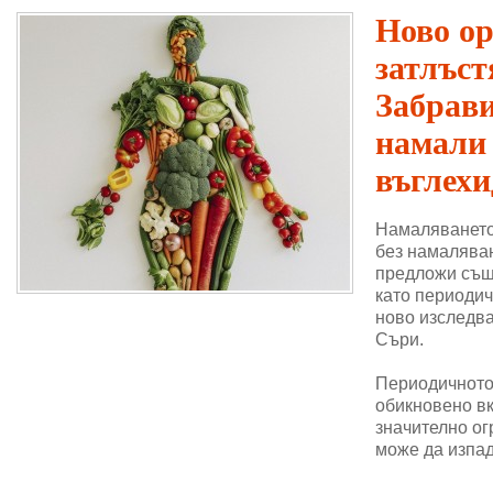
Ново о
затлъст
Забрави
намали
въглехи
Намаляването
без намаляван
предложи същ
като периодич
ново изследва
Съри.
Периодичното 
обикновено в
значително ог
може да изпад