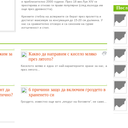
е приблизително 2000 години. През 18 век Луи XIV ги
преоткрива и отново ги прави популярни (след възхода им
Посл
още през древността).
Крехките стебла на аспержите се берат през пролетта и
достигат максимум за консумация до 15-20 см дължина. У
нас са сравнително отскоро и са синоним на гурме
изтънченост и стил.
.
.
ижим за
Какво да направим с кисело мляко
през лятото?
Киселото мляко е една от най-характерните храни за нас, а
през лятото...
.
.
нт да
6 причини защо да включим гроздето в
тично?
храненето си
Гроздето, известно още като „плодът на боговете“, не само...