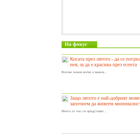
На фокус
Косата през лятото - да се погр
нея, за да е красива през есента
Всички знаем колко е важна...
Защо лятото е най-добрият моме
започнем да живеем минималис
Много от нас си представят...