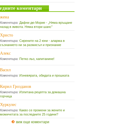
едните коментари
жена
Коментира:
Дафни дю Морие - „Няма връщане
назад в живота. Няма втори шанс”
Христо
Коментира:
Сирените на 2 юни - аларма в
съзнанието ни за размисъл и признание
Алекс
Коментира:
Петко льо, капитанине!
Васил
Коментира:
Изневярата, обидата и прошката
Кирил Грозданов
Коментира:
Изпитана рецепта за домашна
горчица
Хуркулес
Коментира:
Какво се промени за жените и
момичетата за последните 25 години?
виж още коментари