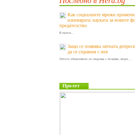
Последно в Hera.bg
Как социалните мрежи промени
изневярата: науката за новите ф
предателство
В ерата...
Защо се появява лятната депреси
да се справим с нея
Лятото обикновено се свързва с почивки, море,...
Пролет