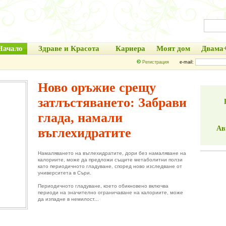
Начало
Здраве и Красота
Кариера
Моят дом
Двама
Регистрация
e-mail:
Ново оръжие срещу
затлъстяването: Забрави
глада, намали
Ав
въглехидратите
Намаляването на въглехидратите, дори без намаляване на
калориите, може да предложи същите метаболитни ползи
като периодичното гладуване, според ново изследване от
университета в Съри.
Периодичното гладуване, което обикновено включва
периоди на значително ограничаване на калориите, може
да изпадне в немилост...