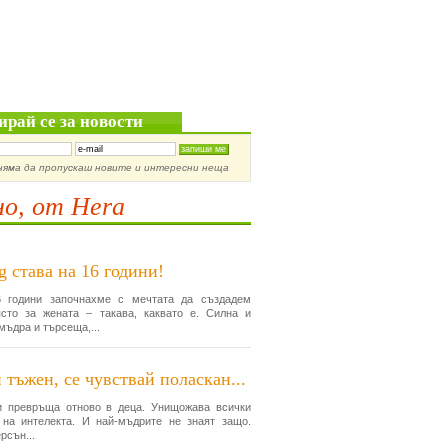
ирай се за новости
няма да пропускаш новите и интересни неща
о, от Hera
g става на 16 години!
 години започнахме с мечтата да създадем
сто за жената – такава, каквато е. Силна и
мъдра и търсеща,...
 тъжен, се чувствай поласкан...
и превръща отново в деца. Унищожава всички
 на интелекта. И най-мъдрите не знаят защо.
рсън...