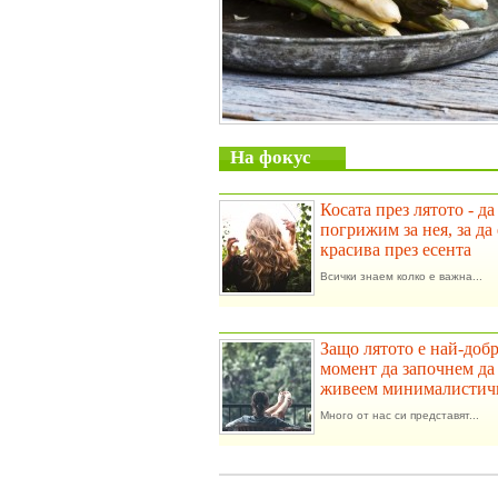
На фокус
Косата през лятото - да
погрижим за нея, за да 
красива през есента
Всички знаем колко е важна...
Защо лятото е най-доб
момент да започнем да
живеем минималистич
Много от нас си представят...