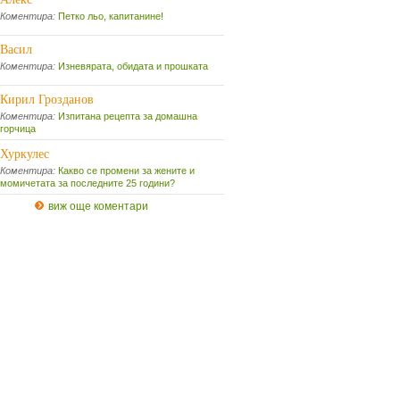
Коментира:
Петко льо, капитанине!
Васил
Коментира:
Изневярата, обидата и прошката
Кирил Грозданов
Коментира:
Изпитана рецепта за домашна
горчица
Хуркулес
Коментира:
Какво се промени за жените и
момичетата за последните 25 години?
виж още коментари