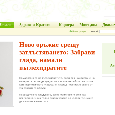
Начало
Здраве и Красота
Кариера
Моят дом
Двама
Регистрация
e-mail:
Ново оръжие срещу
затлъстяването: Забрави
глада, намали
Ав
въглехидратите
Намаляването на въглехидратите, дори без намаляване на
калориите, може да предложи същите метаболитни ползи
като периодичното гладуване, според ново изследване от
университета в Съри.
Периодичното гладуване, което обикновено включва
периоди на значително ограничаване на калориите, може
да изпадне в немилост...