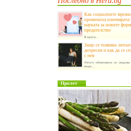
Последно в Hera.bg
Как социалните мрежи
промениха изневярата:
науката за новите фор
предателство
В ерата...
Защо се появява лятнат
депресия и как да се с
с нея
Лятото обикновено се свързва 
море,...
Пролет