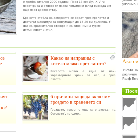
е приблизително 2000 години. През 18 век Луи XIV ги
уязвима, 
преоткрива и отново ги прави популярни (след възхода им
още през древността).
Крехките стебла на аспержите се берат през пролетта и
достигат максимум за консумация до 15-20 см дължина. У
нас са сравнително отскоро и са синоним на гурме
изтънченост и стил.
.
.
 се
Какво да направим с
Ако си
е
кисело мляко през лятото?
Тъгата н
Киселото мляко е една от най-
различия
характерните храни за нас, а през
Ралф Еме
лятото...
Посл
.
.
рият
6 причини защо да включим
гроздето в храненето си
но?
Гроздето, известно още като „плодът на
боговете“, не само...