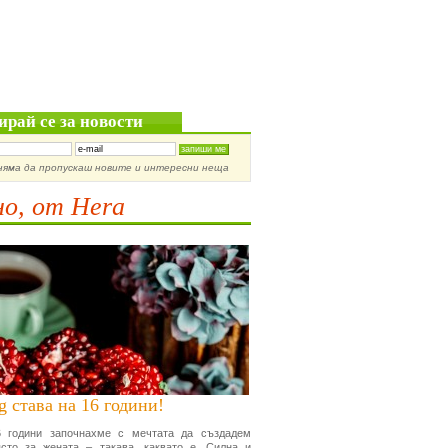
ирай се за новости
няма да пропускаш новите и интересни неща
о, от Hera
g става на 16 години!
 години започнахме с мечтата да създадем
сто за жената – такава, каквато е. Силна и