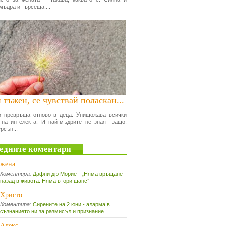
мъдра и търсеща,...
 тъжен, се чувствай поласкан...
и превръща отново в деца. Унищожава всички
 на интелекта. И най-мъдрите не знаят защо.
рсън...
едните коментари
жена
Коментира:
Дафни дю Морие - „Няма връщане
назад в живота. Няма втори шанс”
Христо
Коментира:
Сирените на 2 юни - аларма в
съзнанието ни за размисъл и признание
Алекс