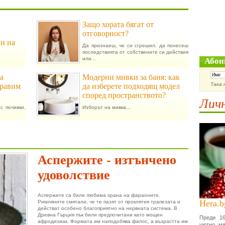
Защо хората бягат от
отговорност?
ми на
Да признаеш, че си сгрешил, да понесеш
последствията от собствените си действия
или...
Абон
а
Модерни мивки за баня: как
Така 
правим
да изберете подходящ модел
според пространството?
Личн
с почивки,
Изборът на мивка...
Аспержите - изтънчено
удоволствие
Аспержите са били любима храна на фараоните.
Hera.b
Римляните смятали, че те пазят от проклятия трапезата и
действат особено благоприятно на нервната система. В
Древна Гърция пък били предпочитани като мощен
Преди 16
афродизиак. Формата им наподобява фалос, а възрастта им
уютно мя