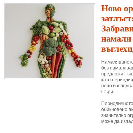
Ново о
затлъст
Забрави
намали
въглехи
Намаляването
без намаляван
предложи същ
като периодич
ново изследва
Съри.
Периодичното 
обикновено в
значително ог
може да изпад