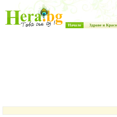
Начало
Здраве и Красо