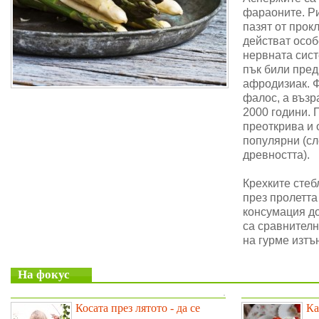
фараоните. Ри
пазят от прок
действат особ
нервната сис
пък били пре
афродизиак. 
фалос, а възр
2000 години. 
преоткрива и 
популярни (сл
древността).
Крехките стеб
през пролетта
консумация до
са сравнителн
на гурме изтъ
На фокус
.
Косата през лятото - да се
Ка