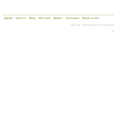
Здраве
Красота
Мода
Моят дом
Двама+
Кулинария
Време за мен
Hera.bg. Използването на матери