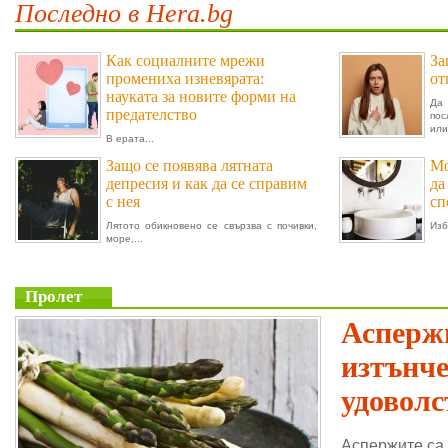
Последно в Hera.bg
Как социалните мрежи
За
промениха изневярата:
от
науката за новите форми на
Да 
предателство
пос
или.
В ерата...
Защо се появява лятната
Мо
депресия и как да се справим
да
с нея
сп
Лятото обикновено се свързва с почивки,
Изб
море,...
Пролет
Аспержи
изтънч
удоволс
Аспержите са