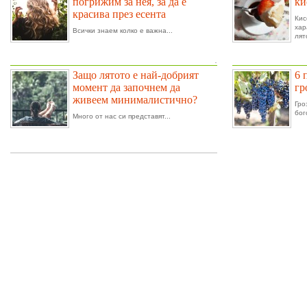
погрижим за нея, за да е
ки
красива през есента
Ки
ха
Всички знаем колко е важна...
лят
.
Защо лятото е най-добрият
6 
момент да започнем да
гр
живеем минималистично?
Гро
бог
Много от нас си представят...