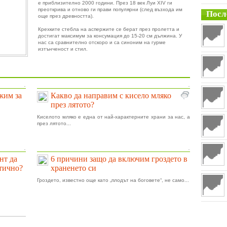
е приблизително 2000 години. През 18 век Луи XIV ги
преоткрива и отново ги прави популярни (след възхода им
Посл
още през древността).
Крехките стебла на аспержите се берат през пролетта и
достигат максимум за консумация до 15-20 см дължина. У
нас са сравнително отскоро и са синоним на гурме
изтънченост и стил.
.
.
ижим за
Какво да направим с кисело мляко
през лятото?
Киселото мляко е една от най-характерните храни за нас, а
през лятото...
.
.
нт да
6 причини защо да включим гроздето в
тично?
храненето си
Гроздето, известно още като „плодът на боговете“, не само...