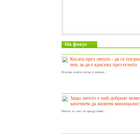
На фокус
Косата през лятото - да се погр
нея, за да е красива през есента
Всички знаем колко е важна...
Защо лятото е най-добрият моме
започнем да живеем минималис
Много от нас си представят...