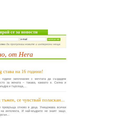
ирай се за новости
няма да пропускаш новите и интересни неща
о, от Hera
g става на 16 години!
 години започнахме с мечтата да създадем
сто за жената – такава, каквато е. Силна и
мъдра и търсеща,...
 тъжен, се чувствай поласкан...
и превръща отново в деца. Унищожава всички
 на интелекта. И най-мъдрите не знаят защо.
рсън...