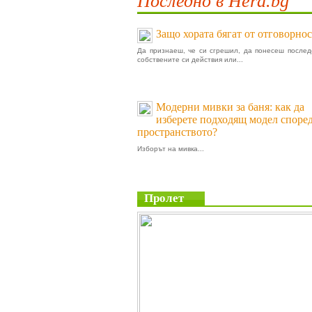
Последно в Hera.bg
Защо хората бягат от отговорнос
Да признаеш, че си сгрешил, да понесеш послед
собствените си действия или...
Модерни мивки за баня: как да
изберете подходящ модел споре
пространството?
Изборът на мивка...
Пролет