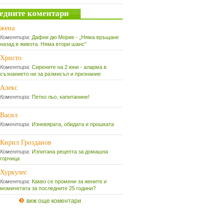
едните коментари
жена
Коментира:
Дафни дю Морие - „Няма връщане
назад в живота. Няма втори шанс”
Христо
Коментира:
Сирените на 2 юни - аларма в
съзнанието ни за размисъл и признание
Алекс
Коментира:
Петко льо, капитанине!
Васил
Коментира:
Изневярата, обидата и прошката
Кирил Грозданов
Коментира:
Изпитана рецепта за домашна
горчица
Хуркулес
Коментира:
Какво се промени за жените и
момичетата за последните 25 години?
виж още коментари