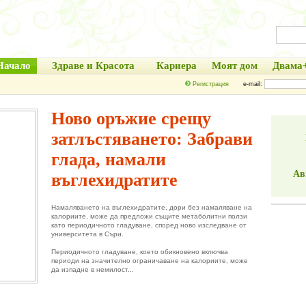
Начало
Здраве и Красота
Кариера
Моят дом
Двама
Регистрация
e-mail:
Ново оръжие срещу
затлъстяването: Забрави
глада, намали
Ав
въглехидратите
Намаляването на въглехидратите, дори без намаляване на
калориите, може да предложи същите метаболитни ползи
като периодичното гладуване, според ново изследване от
университета в Съри.
Периодичното гладуване, което обикновено включва
периоди на значително ограничаване на калориите, може
да изпадне в немилост...