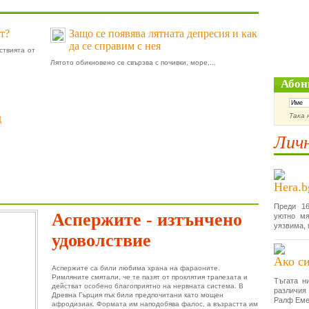
т?
Защо се появява лятната депресия и как
да се справим с нея
ствията от
Лятото обикновено се свързва с почивки, море,...
Абон
Така 
д
Личн
Hera.b
Преди 16
Аспержите - изтънчено
уютно мя
уязвима, 
удоволствие
Ако си
Аспержите са били любима храна на фараоните.
Римляните смятали, че те пазят от проклятия трапезата и
Тъгата н
действат особено благоприятно на нервната система. В
различия
Древна Гърция пък били предпочитани като мощен
Ралф Еме
афродизиак. Формата им наподобява фалос, а възрастта им